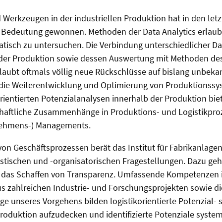
 Werkzeugen in der industriellen Produktion hat in den let
 Bedeutung gewonnen. Methoden der Data Analytics erlaub
isch zu untersuchen. Die Verbindung unterschiedlicher D
“) der Produktion sowie dessen Auswertung mit Methoden de
 erlaubt oftmals völlig neue Rückschlüsse auf bislang un
 die Weiterentwicklung und Optimierung von Produktionssys
korientierten Potenzialanalysen innerhalb der Produktion bi
chaftliche Zusammenhänge in Produktions- und Logistikpro
rnehmens-) Managements.
von Geschäftsprozessen berät das Institut für Fabrikanlage
istischen und -organisatorischen Fragestellungen. Dazu ge
ch das Schaffen von Transparenz. Umfassende Kompetenzen
s zahlreichen Industrie- und Forschungsprojekten sowie di
ge unseres Vorgehens bilden logistikorientierte Potenzial-
Produktion aufzudecken und identifizierte Potenziale syste