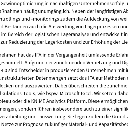
d Gewinnoptimierung in nachhaltigen Unternehmenserfolg un
ßnahmen häufig unumgänglich. Neben der langfristigen Abs
trollings und -monitorings zudem die Aufdeckung von weit
und Beständen auch die Auswertung von Lagerprozessen un
 im Bereich der logistischen Lageranalyse und entwickelt 
zur Reduzierung der Lagerkosten und zur Erhöhung der Lie
nehmen hat das IFA in der Vergangenheit umfassende Erfa
g gesammelt. Aufgrund der zunehmenden Vernetzung und Digit
e 4.0 sind Entscheider in produzierenden Unternehmen mit
, unstrukturierten Datenmengen setzt das IFA auf Methoden
decken und auszuwerten. Dabei überschreiten die zunehm
alkulations-Tools, wie bspw. Microsoft Excel. Wir setzen da
bleau oder die KNIME Analytics Platform. Diese ermögliche
gen, sondern führen insbesondere auch zu einer signifikant
verarbeitung und -auswertung. Sie legen zudem die Grundla
Netze zur Prognose zukünfiger Material- und Kapazitätsbeda