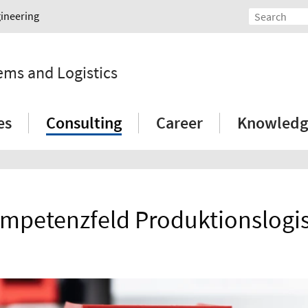
gineering
tems and Logistics
es
Consulting
Career
Knowledg
mpetenzfeld Produktionslogis