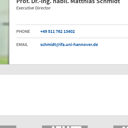
Prof. Dr.-Ing. habil. Matthias Schmidt
Executive Director
PHONE
+49 511 762 13402
EMAIL
schmidt
ifa.uni-hannover.de