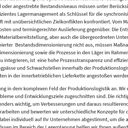
 oder angestrebte Bestandsniveaus müssen unter Berücksich
fizientes Lagermanagement als Schlüssel für die synchronis
t mit unübersichtlichen Zielkonflikten konfrontiert. Vom M
osten und termingerechter Auslieferung gegenüber. Die E
Materialbereitstellung, aber auch die übergeordneten Unte
ptimierter Bestandsdimensionierung nicht aus, müssen Maßn
mensionierung sowie die Prozesse in den Läger im Rahmen
 integrieren, ist eine hohe Prozesstransparenz und effizie
ngpässe und Schwachstellen innerhalb der Produktionslogis
en in der innerbetrieblichen Lieferkette angestoßen werde
ng in dem komplexen Feld der Produktionslogistik an. Wir
robleme und Entwicklungsziele zugeschnitten sind. Die ric
sonders wichtig, um Verbesserungen und daraus resultieren
beiten und bewerten wir unterschiedliche Konzepte für die
dabei individuell auf Ihr Unternehmen abgestimmt, um die 
sen im Bereich der Lagerplanung helfen wir Ihnen außerd