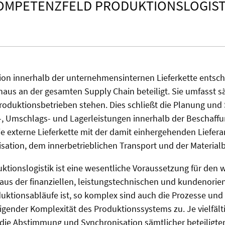
OMPETENZFELD PRODUKTIONSLOGIST
nktion innerhalb der unternehmensinternen Lieferkette ents
naus an der gesamten Supply Chain beteiligt. Sie umfasst 
Produktionsbetrieben stehen. Dies schließt die Planung un
-, Umschlags- und Lagerleistungen innerhalb der Beschaffun
die externe Lieferkette mit der damit einhergehenden Liefe
isation, dem innerbetrieblichen Transport und der Material
tionslogistik ist eine wesentliche Voraussetzung für den 
 aus der finanziellen, leistungstechnischen und kundenorie
duktionsabläufe ist, so komplex sind auch die Prozesse und 
gender Komplexität des Produktionssystems zu. Je vielfälti
st die Abstimmung und Synchronisation sämtlicher beteiligte