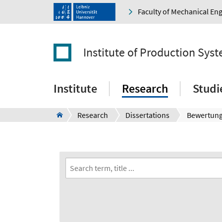
Faculty of Mechanical En
Institute of Production Sys
Institute
Research
Studi
Research
Dissertations