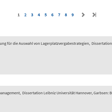
1
2
3
4
5
6
7
8
9
ung für die Auswahl von Lagerplatzvergabestrategien
,
Dissertation
smanagement
,
Dissertation Leibniz Universität Hannover, Garbsen: 