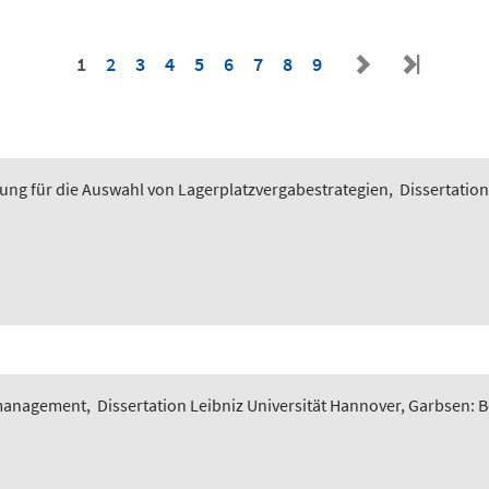
1
2
3
4
5
6
7
8
9
ung für die Auswahl von Lagerplatzvergabestrategien
,
Dissertation
smanagement
,
Dissertation Leibniz Universität Hannover, Garbsen: 