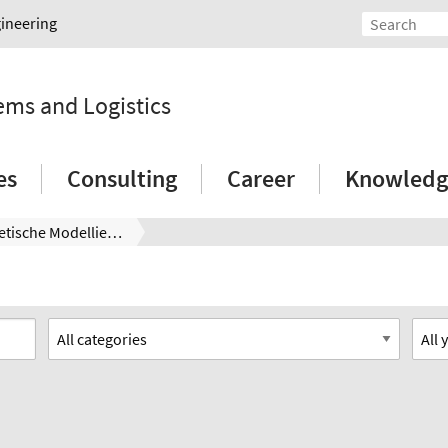
gineering
tems and Logistics
es
Consulting
Career
Knowledg
Biokybernetische Modellierung adaptiver Unternehmensnetzwerke