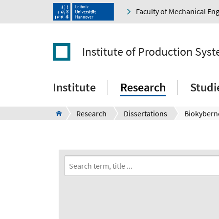
Faculty of Mechanical En
Institute of Production Sys
Institute
Research
Studi
Research
Dissertations