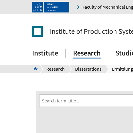
Faculty of Mechanical En
Institute of Production Sys
Institute
Research
Studi
Research
Dissertations