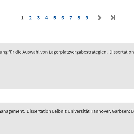
1
2
3
4
5
6
7
8
9
ung für die Auswahl von Lagerplatzvergabestrategien
,
Dissertation
smanagement
,
Dissertation Leibniz Universität Hannover, Garbsen: 