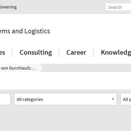
gineering
tems and Logistics
es
Consulting
Career
Knowledg
Ermittlung von Durchlaufzeiten in der Werkstattfertigung aus Daten des Fertigungsprogrammes mit Hilfe der Warteschlangentheorie