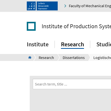
Faculty of Mechanical En
Institute of Production Sys
Institute
Research
Studi
Research
Dissertations