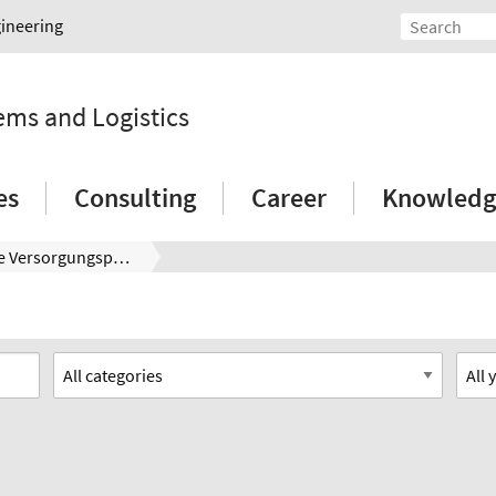
gineering
tems and Logistics
es
Consulting
Career
Knowledg
Logistische Versorgungsprozessanalyse der Montage