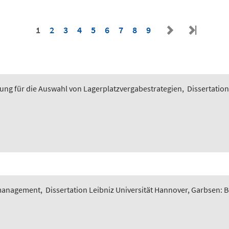
1
2
3
4
5
6
7
8
9
ung für die Auswahl von Lagerplatzvergabestrategien
,
Dissertation
smanagement
,
Dissertation Leibniz Universität Hannover, Garbsen: 