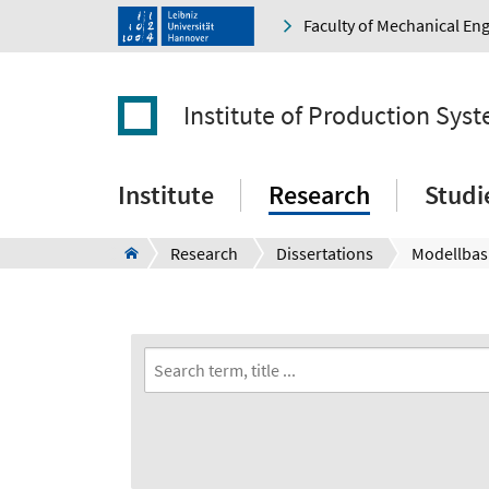
Faculty of Mechanical En
Institute of Production Sys
Institute
Research
Studi
Research
Dissertations