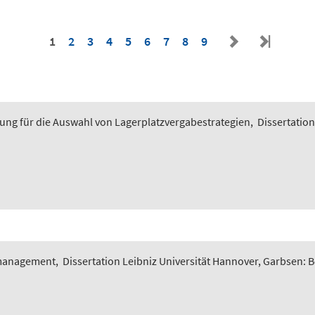
1
2
3
4
5
6
7
8
9
ung für die Auswahl von Lagerplatzvergabestrategien
,
Dissertation
smanagement
,
Dissertation Leibniz Universität Hannover, Garbsen: 