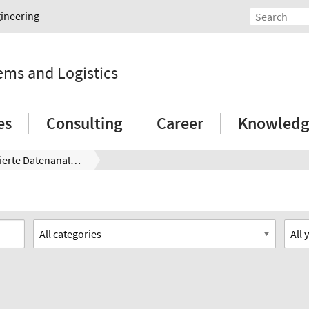
gineering
tems and Logistics
es
Consulting
Career
Knowledg
Modellbasierte Datenanalyse zur Identifikation logistischer Schwachstellen in Produktionsbereichen