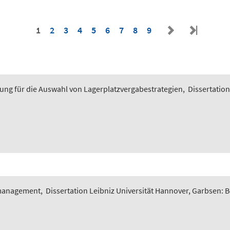
1
2
3
4
5
6
7
8
9
ung für die Auswahl von Lagerplatzvergabestrategien
,
Dissertation
smanagement
,
Dissertation Leibniz Universität Hannover, Garbsen: 