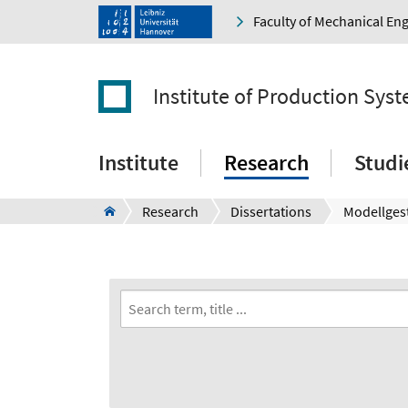
Faculty of Mechanical En
Institute of Production Sys
Institute
Research
Studi
Research
Dissertations