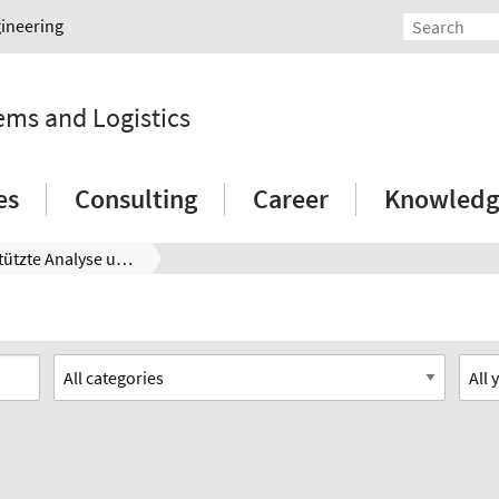
gineering
tems and Logistics
es
Consulting
Career
Knowledg
Modellgestützte Analyse und Verbesserung der logistischen Merkmale komplexer Serienprodukte