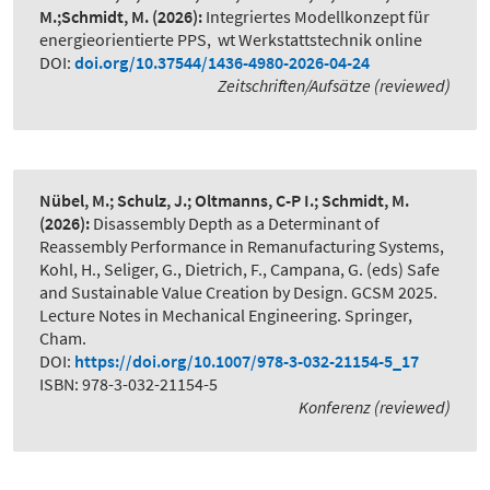
M.;Schmidt, M.
(2026):
Integriertes Modellkonzept für
energieorientierte PPS
,
wt Werkstattstechnik online
DOI:
doi.org/10.37544/1436-4980-2026-04-24
Zeitschriften/Aufsätze (reviewed)
Nübel, M.; Schulz, J.; Oltmanns, C-P I.; Schmidt, M.
(2026):
Disassembly Depth as a Determinant of
Reassembly Performance in Remanufacturing Systems
,
Kohl, H., Seliger, G., Dietrich, F., Campana, G. (eds) Safe
and Sustainable Value Creation by Design. GCSM 2025.
Lecture Notes in Mechanical Engineering. Springer,
Cham.
DOI:
https://doi.org/10.1007/978-3-032-21154-5_17
ISBN: 978-3-032-21154-5
Konferenz (reviewed)