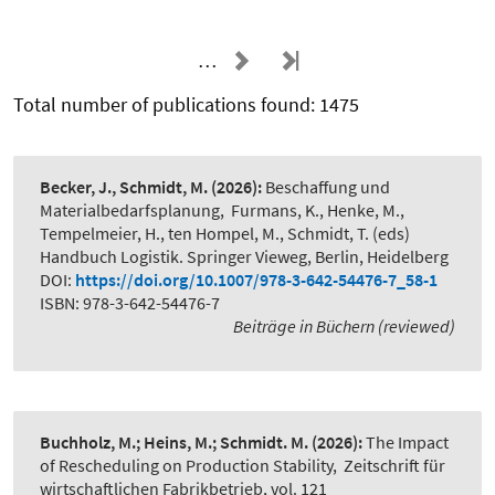
…
Total number of publications found: 1475
Becker, J., Schmidt, M.
(2026):
Beschaffung und
Materialbedarfsplanung
,
Furmans, K., Henke, M.,
Tempelmeier, H., ten Hompel, M., Schmidt, T. (eds)
Handbuch Logistik. Springer Vieweg, Berlin, Heidelberg
DOI:
https://doi.org/10.1007/978-3-642-54476-7_58-1
ISBN: 978-3-642-54476-7
Beiträge in Büchern (reviewed)
Buchholz, M.; Heins, M.; Schmidt. M.
(2026):
The Impact
of Rescheduling on Production Stability
,
Zeitschrift für
wirtschaftlichen Fabrikbetrieb, vol. 121