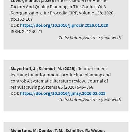
Löwer, Manuel
(2026):
Process Model For Holistic
Factory And Quality Planning In The Context Of A
Reorganization
,
In: Procedia CIRP, Volume 138, 2026,
pp.162-167
DOI:
https://doi.org/10.1016/j.procir.2026.01.029
ISSN: 2212-8271
Zeitschriften/Aufsätze (reviewed)
Mayerhoff, J.; Schmidt, M.
(2026):
Reinforcement
learning for autonomous production planning and
control: A systematic literature review
,
Journal of
Manufacturing Systems 86 (2026) 546–568
DOI:
https://doi.org/10.1016/j.jmsy.2026.03.023
Zeitschriften/Aufsätze (reviewed)
Meiertöns, M; Demke, T. M.; Scheffler, R.; Weber,