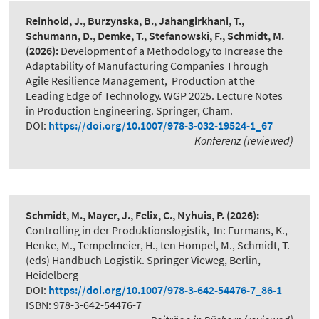
Reinhold, J., Burzynska, B., Jahangirkhani, T.,
Schumann, D., Demke, T., Stefanowski, F., Schmidt, M.
(2026):
Development of a Methodology to Increase the
Adaptability of Manufacturing Companies Through
Agile Resilience Management
,
Production at the
Leading Edge of Technology. WGP 2025. Lecture Notes
in Production Engineering. Springer, Cham.
DOI:
https://doi.org/10.1007/978-3-032-19524-1_67
Konferenz (reviewed)
Schmidt, M., Mayer, J., Felix, C., Nyhuis, P.
(2026):
Controlling in der Produktionslogistik
,
In: Furmans, K.,
Henke, M., Tempelmeier, H., ten Hompel, M., Schmidt, T.
(eds) Handbuch Logistik. Springer Vieweg, Berlin,
Heidelberg
DOI:
https://doi.org/10.1007/978-3-642-54476-7_86-1
ISBN: 978-3-642-54476-7