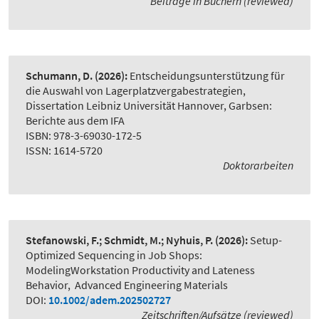
Beiträge in Büchern (reviewed)
Schumann, D.
(2026):
Entscheidungsunterstützung für
die Auswahl von Lagerplatzvergabestrategien
,
Dissertation Leibniz Universität Hannover, Garbsen:
Berichte aus dem IFA
ISBN: 978-3-69030-172-5
ISSN: 1614-5720
Doktorarbeiten
Stefanowski, F.; Schmidt, M.; Nyhuis, P.
(2026):
Setup-
Optimized Sequencing in Job Shops:
ModelingWorkstation Productivity and Lateness
Behavior
,
Advanced Engineering Materials
DOI:
10.1002/adem.202502727
Zeitschriften/Aufsätze (reviewed)