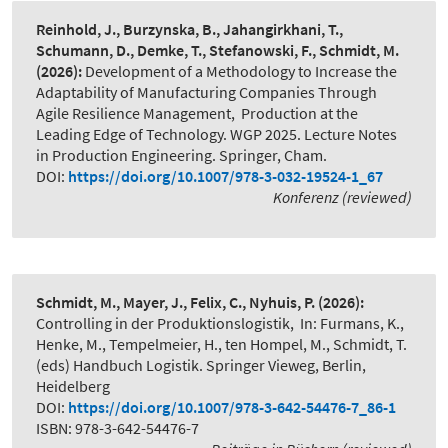
Reinhold, J., Burzynska, B., Jahangirkhani, T.,
Schumann, D., Demke, T., Stefanowski, F., Schmidt, M.
(2026):
Development of a Methodology to Increase the
Adaptability of Manufacturing Companies Through
Agile Resilience Management
,
Production at the
Leading Edge of Technology. WGP 2025. Lecture Notes
in Production Engineering. Springer, Cham.
DOI:
https://doi.org/10.1007/978-3-032-19524-1_67
Konferenz (reviewed)
Schmidt, M., Mayer, J., Felix, C., Nyhuis, P.
(2026):
Controlling in der Produktionslogistik
,
In: Furmans, K.,
Henke, M., Tempelmeier, H., ten Hompel, M., Schmidt, T.
(eds) Handbuch Logistik. Springer Vieweg, Berlin,
Heidelberg
DOI:
https://doi.org/10.1007/978-3-642-54476-7_86-1
ISBN: 978-3-642-54476-7