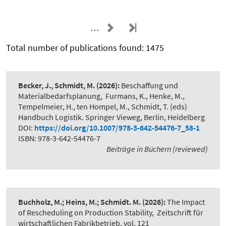
…
Total number of publications found: 1475
Becker, J., Schmidt, M.
(2026):
Beschaffung und
Materialbedarfsplanung
,
Furmans, K., Henke, M.,
Tempelmeier, H., ten Hompel, M., Schmidt, T. (eds)
Handbuch Logistik. Springer Vieweg, Berlin, Heidelberg
DOI:
https://doi.org/10.1007/978-3-642-54476-7_58-1
ISBN: 978-3-642-54476-7
Beiträge in Büchern (reviewed)
Buchholz, M.; Heins, M.; Schmidt. M.
(2026):
The Impact
of Rescheduling on Production Stability
,
Zeitschrift für
wirtschaftlichen Fabrikbetrieb, vol. 121