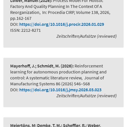
Löwer, Manuel
(2026):
Process Model For Holistic
Factory And Quality Planning In The Context Of A
Reorganization
,
In: Procedia CIRP, Volume 138, 2026,
pp.162-167
DOI:
https://doi.org/10.1016/j.procir.2026.01.029
ISSN: 2212-8271
Zeitschriften/Aufsätze (reviewed)
Mayerhoff, J.; Schmidt, M.
(2026):
Reinforcement
learning for autonomous production planning and
control: A systematic literature review
,
Journal of
Manufacturing Systems 86 (2026) 546–568
DOI:
https://doi.org/10.1016/j.jmsy.2026.03.023
Zeitschriften/Aufsätze (reviewed)
Meiertöns, M; Demke, T. M.; Scheffler, R.; Weber,