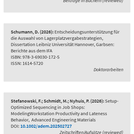
Beiträge in Büchern (reviewed)
Schumann, D.
(2026):
Entscheidungsunterstützung für
die Auswahl von Lagerplatzvergabestrategien
,
Dissertation Leibniz Universität Hannover, Garbsen:
Berichte aus dem IFA
ISBN: 978-3-69030-172-5
ISSN: 1614-5720
Doktorarbeiten
Stefanowski, F.; Schmidt, M.; Nyhuis, P.
(2026):
Setup-
Optimized Sequencing in Job Shops:
ModelingWorkstation Productivity and Lateness
Behavior
,
Advanced Engineering Materials
DOI:
10.1002/adem.202502727
Zeitschriften/Aufsätze (reviewed)