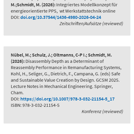
M.;Schmidt, M.
(2026):
Integriertes Modellkonzept für
energieorientierte PPS
,
wt Werkstattstechnik online
DOI:
doi.org/10.37544/1436-4980-2026-04-24
Zeitschriften/Aufsätze (reviewed)
Nübel, M.; Schulz, J.; Oltmanns, C-P I.; Schmidt, M.
(2026):
Disassembly Depth as a Determinant of
Reassembly Performance in Remanufacturing Systems
,
Kohl, H., Seliger, G., Dietrich, F., Campana, G. (eds) Safe
and Sustainable Value Creation by Design. GCSM 2025.
Lecture Notes in Mechanical Engineering. Springer,
Cham.
DOI:
https://doi.org/10.1007/978-3-032-21154-5_17
ISBN: 978-3-032-21154-5
Konferenz (reviewed)