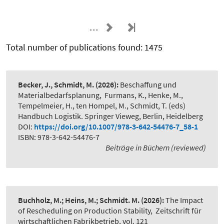
…
Total number of publications found: 1475
Becker, J., Schmidt, M.
(2026):
Beschaffung und
Materialbedarfsplanung
,
Furmans, K., Henke, M.,
Tempelmeier, H., ten Hompel, M., Schmidt, T. (eds)
Handbuch Logistik. Springer Vieweg, Berlin, Heidelberg
DOI:
https://doi.org/10.1007/978-3-642-54476-7_58-1
ISBN: 978-3-642-54476-7
Beiträge in Büchern (reviewed)
Buchholz, M.; Heins, M.; Schmidt. M.
(2026):
The Impact
of Rescheduling on Production Stability
,
Zeitschrift für
wirtschaftlichen Fabrikbetrieb, vol. 121