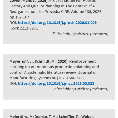
Löwer, Manuel
(2026):
Process Model For Holistic
Factory And Quality Planning In The Context Of A
Reorganization
,
In: Procedia CIRP, Volume 138, 2026,
pp.162-167
DOI:
https://doi.org/10.1016/j.procir.2026.01.029
ISSN: 2212-8271
Zeitschriften/Aufsätze (reviewed)
Mayerhoff, J.; Schmidt, M.
(2026):
Reinforcement
learning for autonomous production planning and
control: A systematic literature review
,
Journal of
Manufacturing Systems 86 (2026) 546–568
DOI:
https://doi.org/10.1016/j.jmsy.2026.03.023
Zeitschriften/Aufsätze (reviewed)
Meiertöns, M; Demke, T. M.; Scheffler, R.; Weber,