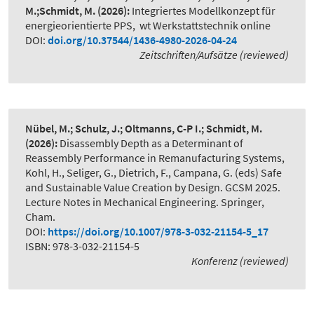
M.;Schmidt, M.
(2026):
Integriertes Modellkonzept für
energieorientierte PPS
,
wt Werkstattstechnik online
DOI:
doi.org/10.37544/1436-4980-2026-04-24
Zeitschriften/Aufsätze (reviewed)
Nübel, M.; Schulz, J.; Oltmanns, C-P I.; Schmidt, M.
(2026):
Disassembly Depth as a Determinant of
Reassembly Performance in Remanufacturing Systems
,
Kohl, H., Seliger, G., Dietrich, F., Campana, G. (eds) Safe
and Sustainable Value Creation by Design. GCSM 2025.
Lecture Notes in Mechanical Engineering. Springer,
Cham.
DOI:
https://doi.org/10.1007/978-3-032-21154-5_17
ISBN: 978-3-032-21154-5
Konferenz (reviewed)