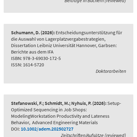
Beiträge in Büchern (reviewed)
Schumann, D.
(2026):
Entscheidungsunterstützung für
die Auswahl von Lagerplatzvergabestrategien
,
Dissertation Leibniz Universität Hannover, Garbsen:
Berichte aus dem IFA
ISBN: 978-3-69030-172-5
ISSN: 1614-5720
Doktorarbeiten
Stefanowski, F.; Schmidt, M.; Nyhuis, P.
(2026):
Setup-
Optimized Sequencing in Job Shops:
ModelingWorkstation Productivity and Lateness
Behavior
,
Advanced Engineering Materials
DOI:
10.1002/adem.202502727
Zeitschriften/Aufsätze (reviewed)