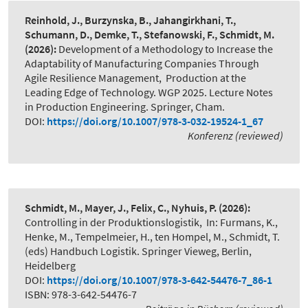
Reinhold, J., Burzynska, B., Jahangirkhani, T.,
Schumann, D., Demke, T., Stefanowski, F., Schmidt, M.
(2026):
Development of a Methodology to Increase the
Adaptability of Manufacturing Companies Through
Agile Resilience Management
,
Production at the
Leading Edge of Technology. WGP 2025. Lecture Notes
in Production Engineering. Springer, Cham.
DOI:
https://doi.org/10.1007/978-3-032-19524-1_67
Konferenz (reviewed)
Schmidt, M., Mayer, J., Felix, C., Nyhuis, P.
(2026):
Controlling in der Produktionslogistik
,
In: Furmans, K.,
Henke, M., Tempelmeier, H., ten Hompel, M., Schmidt, T.
(eds) Handbuch Logistik. Springer Vieweg, Berlin,
Heidelberg
DOI:
https://doi.org/10.1007/978-3-642-54476-7_86-1
ISBN: 978-3-642-54476-7