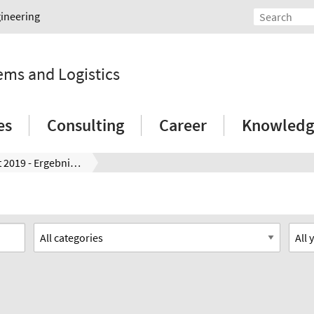
gineering
tems and Logistics
es
Consulting
Career
Knowledg
PPS-Report 2019 - Ergebnisse der gemeinsamen Umfrage der produktionstechnischen Institute Institut für Fabrikanlagen und Logistik IFA (Hannover), Fraunhofer IGCV (Augsburg), Institut für Produktionsmanagement und -technik IPMT (Hamburg), Werkzeugmaschinenlabor WZL der RWTH Aachen (Aachen), Garbsen: PZH-Verlag