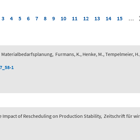
3
4
5
6
7
8
9
10
11
12
13
14
15
…
 Materialbedarfsplanung
,
Furmans, K., Henke, M., Tempelmeier, H.
-7_58-1
 Impact of Rescheduling on Production Stability
,
Zeitschrift für wi