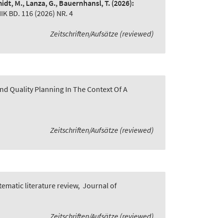
idt, M., Lanza, G., Bauernhansl, T.
(2026):
BD. 116 (2026) NR. 4
Zeitschriften/Aufsätze (reviewed)
nd Quality Planning In The Context Of A
Zeitschriften/Aufsätze (reviewed)
ematic literature review
,
Journal of
Zeitschriften/Aufsätze (reviewed)