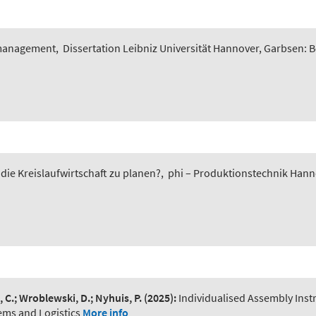
smanagement
,
Dissertation Leibniz Universität Hannover, Garbsen: 
 die Kreislaufwirtschaft zu planen?
,
phi – Produktionstechnik Hannov
, C.; Wroblewski, D.; Nyhuis, P.
(2025):
Individualised Assembly Ins
ems and Logistics
More info