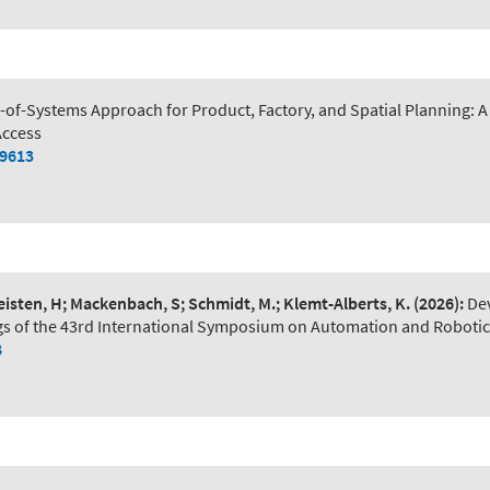
of-Systems Approach for Product, Factory, and Spatial Planning:
Access
79613
Leisten, H; Mackenbach, S; Schmidt, M.; Klemt-Alberts, K.
(2026):
De
s of the 43rd International Symposium on Automation and Robotic
8