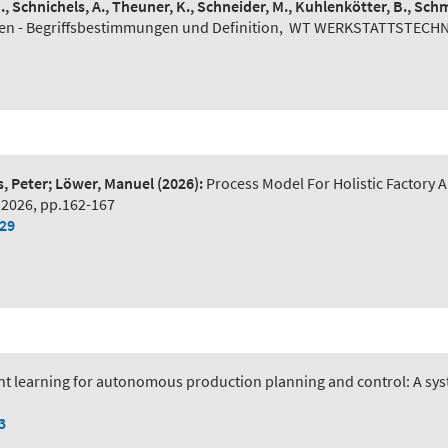
N., Schnichels, A., Theuner, K., Schneider, M., Kuhlenkötter, B., Schm
n - Begriffsbestimmungen und Definition
,
WT WERKSTATTSTECHNIK 
s, Peter; Löwer, Manuel
(2026):
Process Model For Holistic Factory A
 2026, pp.162-167
029
t learning for autonomous production planning and control: A syst
3