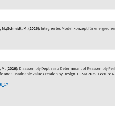
r, M.;Schmidt, M.
(2026):
Integriertes Modellkonzept für energieorie
, M.
(2026):
Disassembly Depth as a Determinant of Reassembly Pe
) Safe and Sustainable Value Creation by Design. GCSM 2025. Lecture 
-5_17