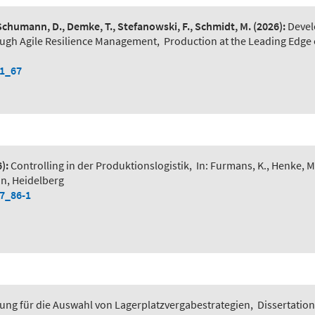
 Schumann, D., Demke, T., Stefanowski, F., Schmidt, M.
(2026):
Devel
ough Agile Resilience Management
,
Production at the Leading Edge 
-1_67
):
Controlling in der Produktionslogistik
,
In: Furmans, K., Henke, M
in, Heidelberg
-7_86-1
ung für die Auswahl von Lagerplatzvergabestrategien
,
Dissertation