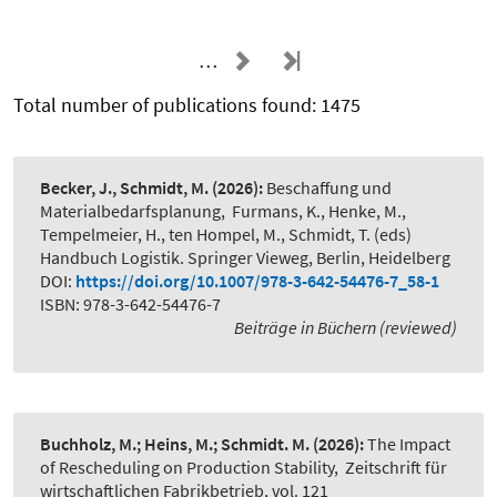
…
Total number of publications found: 1475
Becker, J., Schmidt, M.
(2026):
Beschaffung und
Materialbedarfsplanung
,
Furmans, K., Henke, M.,
Tempelmeier, H., ten Hompel, M., Schmidt, T. (eds)
Handbuch Logistik. Springer Vieweg, Berlin, Heidelberg
DOI:
https://doi.org/10.1007/978-3-642-54476-7_58-1
ISBN: 978-3-642-54476-7
Beiträge in Büchern (reviewed)
Buchholz, M.; Heins, M.; Schmidt. M.
(2026):
The Impact
of Rescheduling on Production Stability
,
Zeitschrift für
wirtschaftlichen Fabrikbetrieb, vol. 121