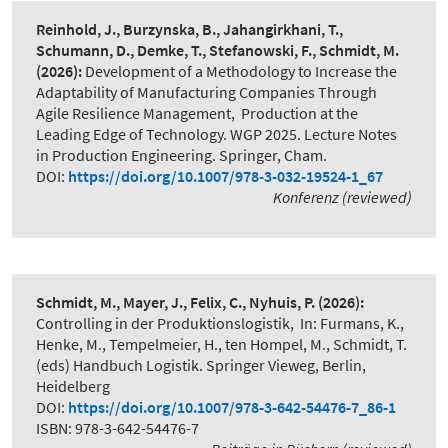
Reinhold, J., Burzynska, B., Jahangirkhani, T.,
Schumann, D., Demke, T., Stefanowski, F., Schmidt, M.
(2026):
Development of a Methodology to Increase the
Adaptability of Manufacturing Companies Through
Agile Resilience Management
,
Production at the
Leading Edge of Technology. WGP 2025. Lecture Notes
in Production Engineering. Springer, Cham.
DOI:
https://doi.org/10.1007/978-3-032-19524-1_67
Konferenz (reviewed)
Schmidt, M., Mayer, J., Felix, C., Nyhuis, P.
(2026):
Controlling in der Produktionslogistik
,
In: Furmans, K.,
Henke, M., Tempelmeier, H., ten Hompel, M., Schmidt, T.
(eds) Handbuch Logistik. Springer Vieweg, Berlin,
Heidelberg
DOI:
https://doi.org/10.1007/978-3-642-54476-7_86-1
ISBN: 978-3-642-54476-7