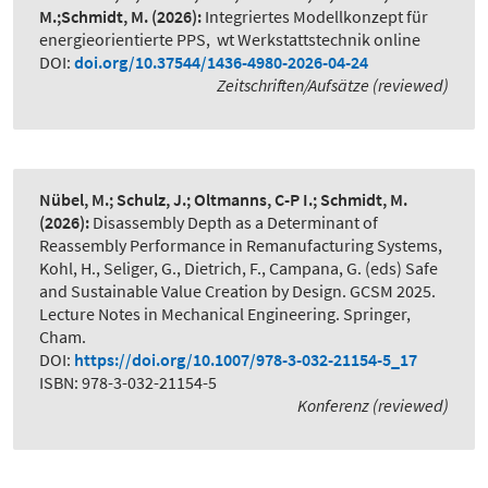
M.;Schmidt, M.
(2026):
Integriertes Modellkonzept für
energieorientierte PPS
,
wt Werkstattstechnik online
DOI:
doi.org/10.37544/1436-4980-2026-04-24
Zeitschriften/Aufsätze (reviewed)
Nübel, M.; Schulz, J.; Oltmanns, C-P I.; Schmidt, M.
(2026):
Disassembly Depth as a Determinant of
Reassembly Performance in Remanufacturing Systems
,
Kohl, H., Seliger, G., Dietrich, F., Campana, G. (eds) Safe
and Sustainable Value Creation by Design. GCSM 2025.
Lecture Notes in Mechanical Engineering. Springer,
Cham.
DOI:
https://doi.org/10.1007/978-3-032-21154-5_17
ISBN: 978-3-032-21154-5
Konferenz (reviewed)