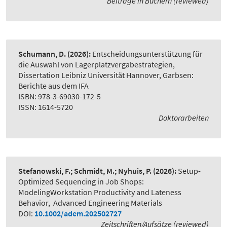
Beiträge in Büchern (reviewed)
Schumann, D.
(2026):
Entscheidungsunterstützung für
die Auswahl von Lagerplatzvergabestrategien
,
Dissertation Leibniz Universität Hannover, Garbsen:
Berichte aus dem IFA
ISBN: 978-3-69030-172-5
ISSN: 1614-5720
Doktorarbeiten
Stefanowski, F.; Schmidt, M.; Nyhuis, P.
(2026):
Setup-
Optimized Sequencing in Job Shops:
ModelingWorkstation Productivity and Lateness
Behavior
,
Advanced Engineering Materials
DOI:
10.1002/adem.202502727
Zeitschriften/Aufsätze (reviewed)