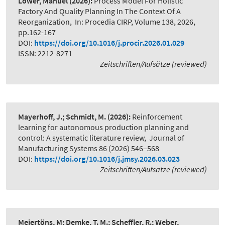
Löwer, Manuel
(2026):
Process Model For Holistic
Factory And Quality Planning In The Context Of A
Reorganization
,
In: Procedia CIRP, Volume 138, 2026,
pp.162-167
DOI:
https://doi.org/10.1016/j.procir.2026.01.029
ISSN: 2212-8271
Zeitschriften/Aufsätze (reviewed)
Mayerhoff, J.; Schmidt, M.
(2026):
Reinforcement
learning for autonomous production planning and
control: A systematic literature review
,
Journal of
Manufacturing Systems 86 (2026) 546–568
DOI:
https://doi.org/10.1016/j.jmsy.2026.03.023
Zeitschriften/Aufsätze (reviewed)
Meiertöns, M; Demke, T. M.; Scheffler, R.; Weber,