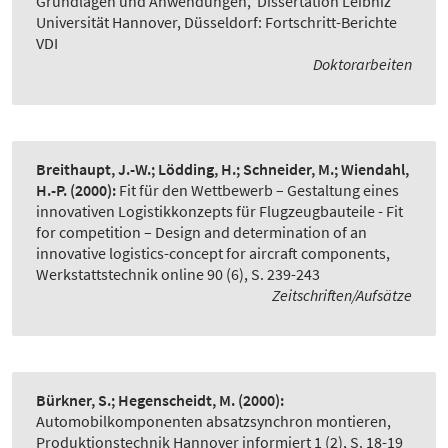
Grundlagen und Anwendungen
,
Dissertation Leibniz
Universität Hannover, Düsseldorf: Fortschritt-Berichte
VDI
Doktorarbeiten
Breithaupt, J.-W.; Lödding, H.; Schneider, M.; Wiendahl,
H.-P.
(2000):
Fit für den Wettbewerb – Gestaltung eines
innovativen Logistikkonzepts für Flugzeugbauteile - Fit
for competition – Design and determination of an
innovative logistics-concept for aircraft components
,
Werkstattstechnik online 90 (6), S. 239-243
Zeitschriften/Aufsätze
Bürkner, S.; Hegenscheidt, M.
(2000):
Automobilkomponenten absatzsynchron montieren
,
Produktionstechnik Hannover informiert 1 (2), S. 18-19