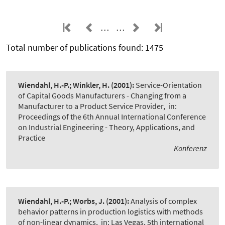
…
…
Total number of publications found: 1475
Wiendahl, H.-P.; Winkler, H.
(2001):
Service-Orientation
of Capital Goods Manufacturers - Changing from a
Manufacturer to a Product Service Provider
,
in:
Proceedings of the 6th Annual International Conference
on Industrial Engineering - Theory, Applications, and
Practice
Konferenz
Wiendahl, H.-P.; Worbs, J.
(2001):
Analysis of complex
behavior patterns in production logistics with methods
of non-linear dynamics
,
in: Las Vegas, 5th international