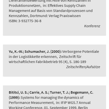
Lieferantenbewertung mit Hilfe von Kennzahlen in
Produktionsnetzen
,
in: Effektives Supply Chain
Management auf Basis von Standardprozessen und
Kennzahlen, Dortmund: Verlag Praxiswissen
ISBN: 3-932775-36-8
Konferenz
Yu, K.-W.; Schumacher, J.
(2000):
Verborgene Potentiale
in der Logistikkette erkennen
,
Zeitschrift für
wirtschaftlichen Fabrikbetrieb 95 (4), S. 186-189
Zeitschriften/Aufsätze
Bititci, U. S.; Carrie, A. S.; Turner, T. J.; Begemann, C.
(1999):
Systems for managing the dynamics of
Performance Measurement
,
in: IFIP WG5.7 Annual
Working Conference, 01. September 1999, Berlin