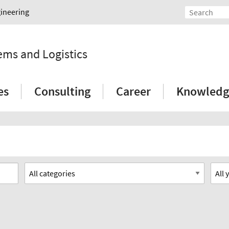
gineering
tems and Logistics
es
Consulting
Career
Knowledg