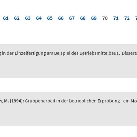
61
62
63
64
65
66
67
68
69
70
71
72
n der Einzelfertigung am Beispiel des Betriebsmittelbaus
,
Dissert
n, M.
(1994):
Gruppenarbeit in der betrieblichen Erprobung - ein Mode