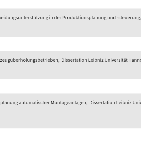
heidungsunterstützung in der Produktions­planung und -steuerung
ugzeugüberholungsbetrieben
,
Dissertation Leibniz Universität Hanno
splanung automatischer Montageanlagen
,
Dissertation Leibniz Uni