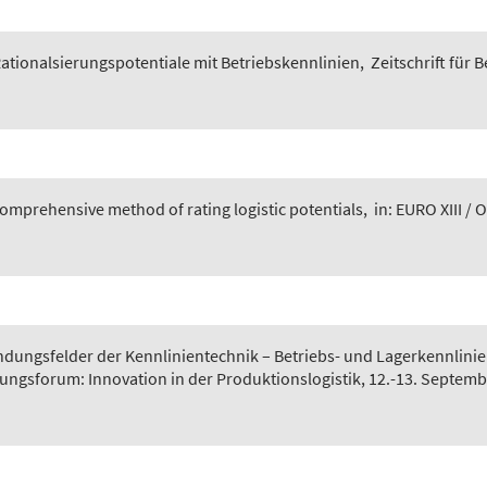
Rationalsierungspotentiale mit Betriebskenn­linien
,
Zeitschrift für 
 comprehensive method of rating logistic potentials
,
in: EURO XIII / 
dungsfelder der Kennlinientechnik – Betriebs- und Lagerkennlinie
rungsforum: Innovation in der Produktionslogistik, 12.-13. Septem