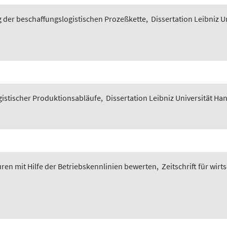
g der beschaffungslogistischen Prozeßkette
,
Dissertation Leibniz U
gistischer Produktionsabläufe
,
Dissertation Leibniz Universität Han
ren mit Hilfe der Betriebskennlinien bewerten
,
Zeitschrift für wi