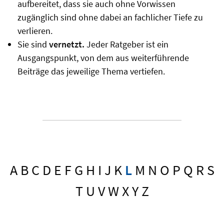
aufbereitet, dass sie auch ohne Vorwissen
zugänglich sind ohne dabei an fachlicher Tiefe zu
verlieren.
Sie sind
vernetzt.
Jeder Ratgeber ist ein
Ausgangspunkt, von dem aus weiterführende
Beiträge das jeweilige Thema vertiefen.
A B C D E F G H I J K
L
M N O P Q R S
T U V W X Y Z