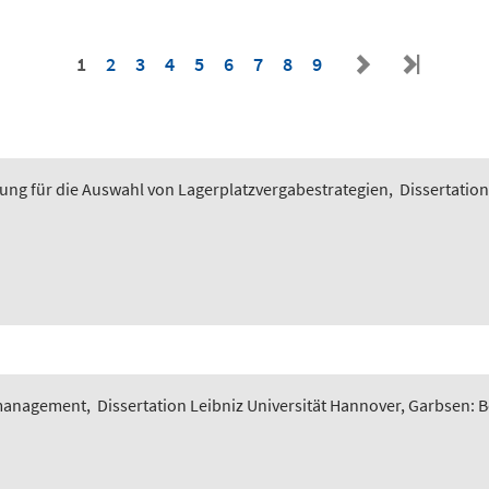
1
2
3
4
5
6
7
8
9
ung für die Auswahl von Lagerplatzvergabestrategien
,
Dissertation
smanagement
,
Dissertation Leibniz Universität Hannover, Garbsen: 