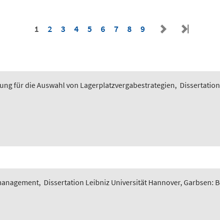
1
2
3
4
5
6
7
8
9
ung für die Auswahl von Lagerplatzvergabestrategien
,
Dissertation
smanagement
,
Dissertation Leibniz Universität Hannover, Garbsen: 