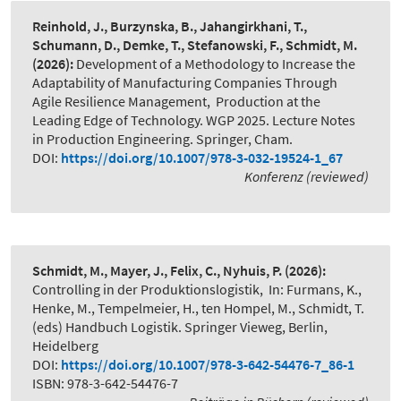
Reinhold, J., Burzynska, B., Jahangirkhani, T.,
Schumann, D., Demke, T., Stefanowski, F., Schmidt, M.
(2026):
Development of a Methodology to Increase the
Adaptability of Manufacturing Companies Through
Agile Resilience Management
,
Production at the
Leading Edge of Technology. WGP 2025. Lecture Notes
in Production Engineering. Springer, Cham.
DOI:
https://doi.org/10.1007/978-3-032-19524-1_67
Konferenz (reviewed)
Schmidt, M., Mayer, J., Felix, C., Nyhuis, P.
(2026):
Controlling in der Produktionslogistik
,
In: Furmans, K.,
Henke, M., Tempelmeier, H., ten Hompel, M., Schmidt, T.
(eds) Handbuch Logistik. Springer Vieweg, Berlin,
Heidelberg
DOI:
https://doi.org/10.1007/978-3-642-54476-7_86-1
ISBN: 978-3-642-54476-7