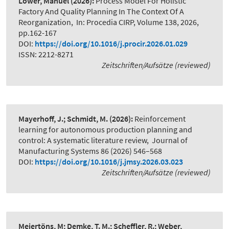
Löwer, Manuel
(2026):
Process Model For Holistic
Factory And Quality Planning In The Context Of A
Reorganization
,
In: Procedia CIRP, Volume 138, 2026,
pp.162-167
DOI:
https://doi.org/10.1016/j.procir.2026.01.029
ISSN: 2212-8271
Zeitschriften/Aufsätze (reviewed)
Mayerhoff, J.; Schmidt, M.
(2026):
Reinforcement
learning for autonomous production planning and
control: A systematic literature review
,
Journal of
Manufacturing Systems 86 (2026) 546–568
DOI:
https://doi.org/10.1016/j.jmsy.2026.03.023
Zeitschriften/Aufsätze (reviewed)
Meiertöns, M; Demke, T. M.; Scheffler, R.; Weber,