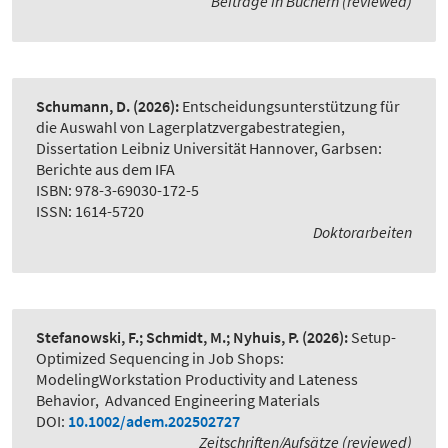
Beiträge in Büchern (reviewed)
Schumann, D.
(2026):
Entscheidungsunterstützung für
die Auswahl von Lagerplatzvergabestrategien
,
Dissertation Leibniz Universität Hannover, Garbsen:
Berichte aus dem IFA
ISBN: 978-3-69030-172-5
ISSN: 1614-5720
Doktorarbeiten
Stefanowski, F.; Schmidt, M.; Nyhuis, P.
(2026):
Setup-
Optimized Sequencing in Job Shops:
ModelingWorkstation Productivity and Lateness
Behavior
,
Advanced Engineering Materials
DOI:
10.1002/adem.202502727
Zeitschriften/Aufsätze (reviewed)