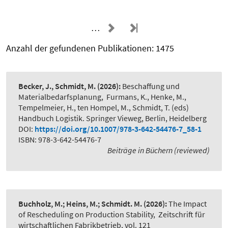
…
Anzahl der gefundenen Publikationen: 1475
Becker, J., Schmidt, M.
(2026):
Beschaffung und
Materialbedarfsplanung
,
Furmans, K., Henke, M.,
Tempelmeier, H., ten Hompel, M., Schmidt, T. (eds)
Handbuch Logistik. Springer Vieweg, Berlin, Heidelberg
DOI:
https://doi.org/10.1007/978-3-642-54476-7_58-1
ISBN: 978-3-642-54476-7
Beiträge in Büchern (reviewed)
Buchholz, M.; Heins, M.; Schmidt. M.
(2026):
The Impact
of Rescheduling on Production Stability
,
Zeitschrift für
wirtschaftlichen Fabrikbetrieb, vol. 121