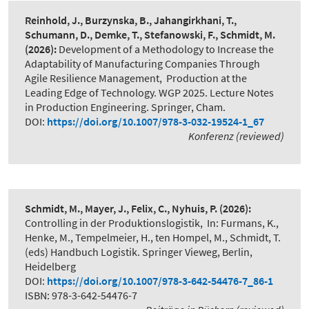
Reinhold, J., Burzynska, B., Jahangirkhani, T.,
Schumann, D., Demke, T., Stefanowski, F., Schmidt, M.
(2026):
Development of a Methodology to Increase the
Adaptability of Manufacturing Companies Through
Agile Resilience Management
,
Production at the
Leading Edge of Technology. WGP 2025. Lecture Notes
in Production Engineering. Springer, Cham.
DOI:
https://doi.org/10.1007/978-3-032-19524-1_67
Konferenz (reviewed)
Schmidt, M., Mayer, J., Felix, C., Nyhuis, P.
(2026):
Controlling in der Produktionslogistik
,
In: Furmans, K.,
Henke, M., Tempelmeier, H., ten Hompel, M., Schmidt, T.
(eds) Handbuch Logistik. Springer Vieweg, Berlin,
Heidelberg
DOI:
https://doi.org/10.1007/978-3-642-54476-7_86-1
ISBN: 978-3-642-54476-7