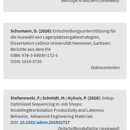
Beiträge in Büchern (reviewed)
Schumann, D.
(2026):
Entscheidungsunterstützung für
die Auswahl von Lagerplatzvergabestrategien
,
Dissertation Leibniz Universität Hannover, Garbsen:
Berichte aus dem IFA
ISBN: 978-3-69030-172-5
ISSN: 1614-5720
Doktorarbeiten
Stefanowski, F.; Schmidt, M.; Nyhuis, P.
(2026):
Setup-
Optimized Sequencing in Job Shops:
ModelingWorkstation Productivity and Lateness
Behavior
,
Advanced Engineering Materials
DOI:
10.1002/adem.202502727
Zeitschriften/Aufsätze (reviewed)