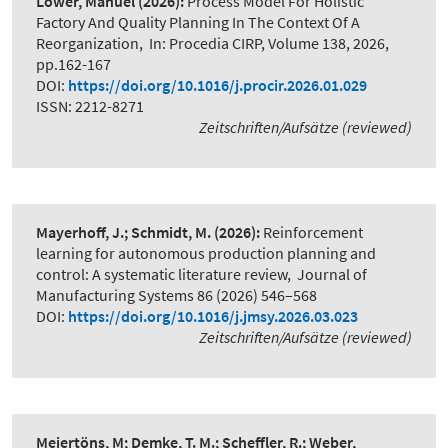
Löwer, Manuel
(2026):
Process Model For Holistic
Factory And Quality Planning In The Context Of A
Reorganization
,
In: Procedia CIRP, Volume 138, 2026,
pp.162-167
DOI:
https://doi.org/10.1016/j.procir.2026.01.029
ISSN: 2212-8271
Zeitschriften/Aufsätze (reviewed)
Mayerhoff, J.; Schmidt, M.
(2026):
Reinforcement
learning for autonomous production planning and
control: A systematic literature review
,
Journal of
Manufacturing Systems 86 (2026) 546–568
DOI:
https://doi.org/10.1016/j.jmsy.2026.03.023
Zeitschriften/Aufsätze (reviewed)
Meiertöns, M; Demke, T. M.; Scheffler, R.; Weber,