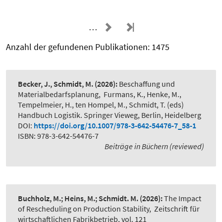
…
Anzahl der gefundenen Publikationen: 1475
Becker, J., Schmidt, M.
(2026):
Beschaffung und
Materialbedarfsplanung
,
Furmans, K., Henke, M.,
Tempelmeier, H., ten Hompel, M., Schmidt, T. (eds)
Handbuch Logistik. Springer Vieweg, Berlin, Heidelberg
DOI:
https://doi.org/10.1007/978-3-642-54476-7_58-1
ISBN: 978-3-642-54476-7
Beiträge in Büchern (reviewed)
Buchholz, M.; Heins, M.; Schmidt. M.
(2026):
The Impact
of Rescheduling on Production Stability
,
Zeitschrift für
wirtschaftlichen Fabrikbetrieb, vol. 121