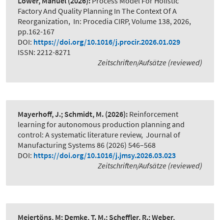
Löwer, Manuel
(2026):
Process Model For Holistic
Factory And Quality Planning In The Context Of A
Reorganization
,
In: Procedia CIRP, Volume 138, 2026,
pp.162-167
DOI:
https://doi.org/10.1016/j.procir.2026.01.029
ISSN: 2212-8271
Zeitschriften/Aufsätze (reviewed)
Mayerhoff, J.; Schmidt, M.
(2026):
Reinforcement
learning for autonomous production planning and
control: A systematic literature review
,
Journal of
Manufacturing Systems 86 (2026) 546–568
DOI:
https://doi.org/10.1016/j.jmsy.2026.03.023
Zeitschriften/Aufsätze (reviewed)
Meiertöns, M; Demke, T. M.; Scheffler, R.; Weber,