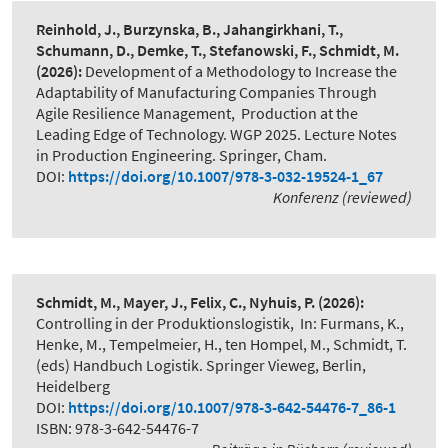
Reinhold, J., Burzynska, B., Jahangirkhani, T.,
Schumann, D., Demke, T., Stefanowski, F., Schmidt, M.
(2026):
Development of a Methodology to Increase the
Adaptability of Manufacturing Companies Through
Agile Resilience Management
,
Production at the
Leading Edge of Technology. WGP 2025. Lecture Notes
in Production Engineering. Springer, Cham.
DOI:
https://doi.org/10.1007/978-3-032-19524-1_67
Konferenz (reviewed)
Schmidt, M., Mayer, J., Felix, C., Nyhuis, P.
(2026):
Controlling in der Produktionslogistik
,
In: Furmans, K.,
Henke, M., Tempelmeier, H., ten Hompel, M., Schmidt, T.
(eds) Handbuch Logistik. Springer Vieweg, Berlin,
Heidelberg
DOI:
https://doi.org/10.1007/978-3-642-54476-7_86-1
ISBN: 978-3-642-54476-7