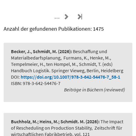
…
Anzahl der gefundenen Publikationen: 1475
Becker, J., Schmidt, M.
(2026):
Beschaffung und
Materialbedarfsplanung
,
Furmans, K., Henke, M.,
Tempelmeier, H., ten Hompel, M., Schmidt, T. (eds)
Handbuch Logistik. Springer Vieweg, Berlin, Heidelberg
DOI:
https://doi.org/10.1007/978-3-642-54476-7_58-1
ISBN: 978-3-642-54476-7
Beiträge in Büchern (reviewed)
Buchholz, M.; Heins, M.; Schmidt. M.
(2026):
The Impact
of Rescheduling on Production Stability
,
Zeitschrift für
wirtschaftlichen Fabrikbetrieb, vol. 121