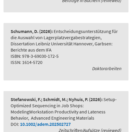
Beiträge in Büchern (reviewed)
Schumann, D.
(2026):
Entscheidungsunterstützung für
die Auswahl von Lagerplatzvergabestrategien
,
Dissertation Leibniz Universität Hannover, Garbsen:
Berichte aus dem IFA
ISBN: 978-3-69030-172-5
ISSN: 1614-5720
Doktorarbeiten
Stefanowski, F.; Schmidt, M.; Nyhuis, P.
(2026):
Setup-
Optimized Sequencing in Job Shops:
ModelingWorkstation Productivity and Lateness
Behavior
,
Advanced Engineering Materials
DOI:
10.1002/adem.202502727
Zeitschriften/Aufsätze (reviewed)