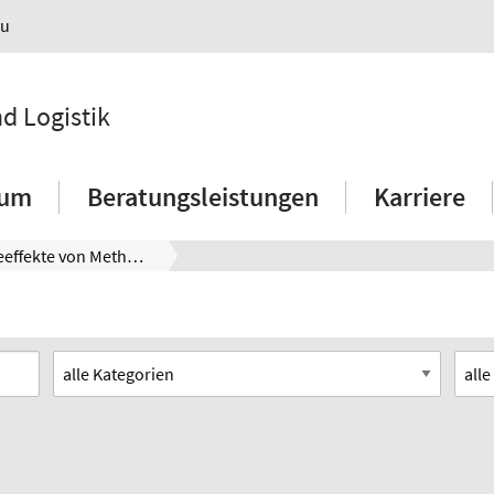
au
nd Logistik
ium
Beratungsleistungen
Karriere
Synergieeffekte von Methoden besser nutzen - Ansatz zur prozessverbessernden und kompetenzsteigernden Methodenauswahl in produzierenden KMU