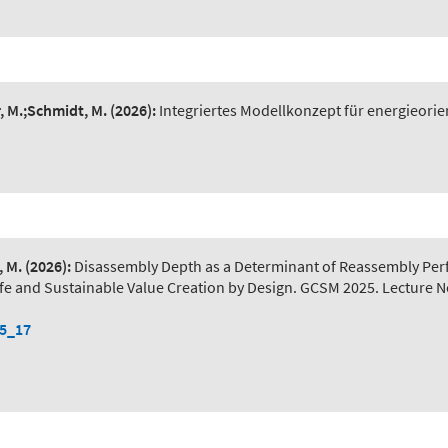
r, M.;Schmidt, M.
(2026):
Integriertes Modellkonzept für energieorie
, M.
(2026):
Disassembly Depth as a Determinant of Reassembly Pe
) Safe and Sustainable Value Creation by Design. GCSM 2025. Lecture 
-5_17