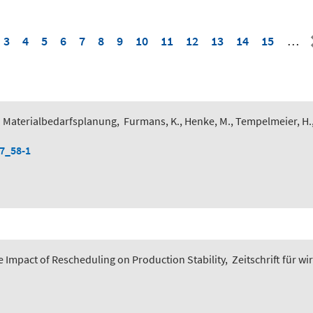
3
4
5
6
7
8
9
10
11
12
13
14
15
…
 Materialbedarfsplanung
,
Furmans, K., Henke, M., Tempelmeier, H.
-7_58-1
 Impact of Rescheduling on Production Stability
,
Zeitschrift für wi