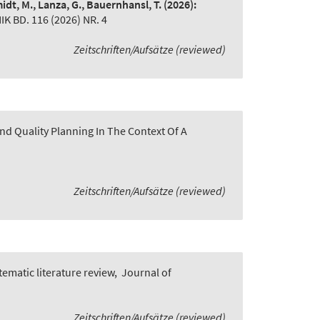
idt, M., Lanza, G., Bauernhansl, T.
(2026):
BD. 116 (2026) NR. 4
Zeitschriften/Aufsätze (reviewed)
nd Quality Planning In The Context Of A
Zeitschriften/Aufsätze (reviewed)
ematic literature review
,
Journal of
Zeitschriften/Aufsätze (reviewed)