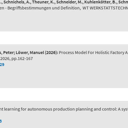
N., Schnichels, A., Theuner, K., Schneider, M., Kuhlenkötter, B., Schm
n - Begriffsbestimmungen und Definition
,
WT WERKSTATTSTECHNIK 
s, Peter; Löwer, Manuel
(2026):
Process Model For Holistic Factory A
 2026, pp.162-167
029
t learning for autonomous production planning and control: A syst
3