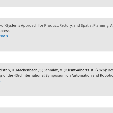
of-Systems Approach for Product, Factory, and Spatial Planning:
Access
79613
Leisten, H; Mackenbach, S; Schmidt, M.; Klemt-Alberts, K.
(2026):
De
s of the 43rd International Symposium on Automation and Robotic
8