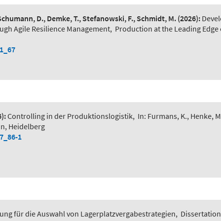
 Schumann, D., Demke, T., Stefanowski, F., Schmidt, M.
(2026):
Devel
ough Agile Resilience Management
,
Production at the Leading Edge 
-1_67
):
Controlling in der Produktionslogistik
,
In: Furmans, K., Henke, M
in, Heidelberg
-7_86-1
ung für die Auswahl von Lagerplatzvergabestrategien
,
Dissertation