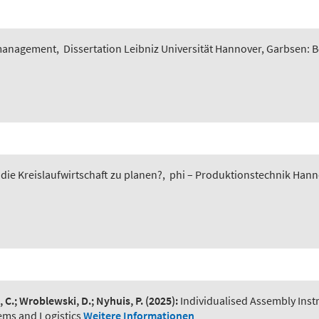
smanagement
,
Dissertation Leibniz Universität Hannover, Garbsen: 
 die Kreislaufwirtschaft zu planen?
,
phi – Produktionstechnik Hannov
, C.; Wroblewski, D.; Nyhuis, P.
(2025):
Individualised Assembly Ins
ems and Logistics
Weitere Informationen