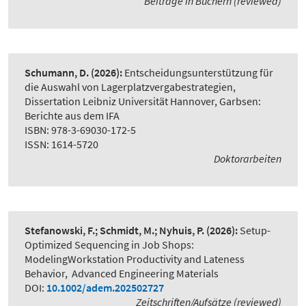
Beiträge in Büchern (reviewed)
Schumann, D.
(2026):
Entscheidungsunterstützung für
die Auswahl von Lagerplatzvergabestrategien
,
Dissertation Leibniz Universität Hannover, Garbsen:
Berichte aus dem IFA
ISBN: 978-3-69030-172-5
ISSN: 1614-5720
Doktorarbeiten
Stefanowski, F.; Schmidt, M.; Nyhuis, P.
(2026):
Setup-
Optimized Sequencing in Job Shops:
ModelingWorkstation Productivity and Lateness
Behavior
,
Advanced Engineering Materials
DOI:
10.1002/adem.202502727
Zeitschriften/Aufsätze (reviewed)