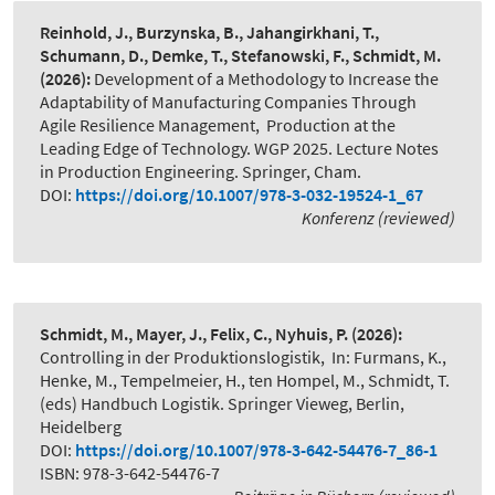
Reinhold, J., Burzynska, B., Jahangirkhani, T.,
Schumann, D., Demke, T., Stefanowski, F., Schmidt, M.
(2026):
Development of a Methodology to Increase the
Adaptability of Manufacturing Companies Through
Agile Resilience Management
,
Production at the
Leading Edge of Technology. WGP 2025. Lecture Notes
in Production Engineering. Springer, Cham.
DOI:
https://doi.org/10.1007/978-3-032-19524-1_67
Konferenz (reviewed)
Schmidt, M., Mayer, J., Felix, C., Nyhuis, P.
(2026):
Controlling in der Produktionslogistik
,
In: Furmans, K.,
Henke, M., Tempelmeier, H., ten Hompel, M., Schmidt, T.
(eds) Handbuch Logistik. Springer Vieweg, Berlin,
Heidelberg
DOI:
https://doi.org/10.1007/978-3-642-54476-7_86-1
ISBN: 978-3-642-54476-7