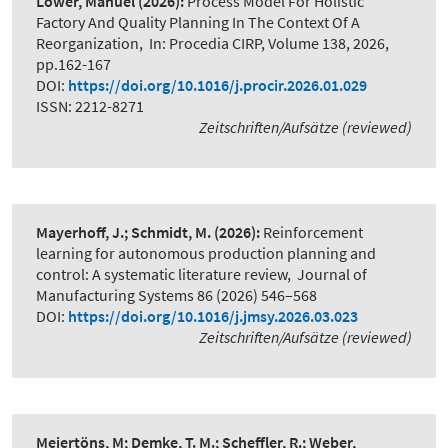
Löwer, Manuel
(2026):
Process Model For Holistic
Factory And Quality Planning In The Context Of A
Reorganization
,
In: Procedia CIRP, Volume 138, 2026,
pp.162-167
DOI:
https://doi.org/10.1016/j.procir.2026.01.029
ISSN: 2212-8271
Zeitschriften/Aufsätze (reviewed)
Mayerhoff, J.; Schmidt, M.
(2026):
Reinforcement
learning for autonomous production planning and
control: A systematic literature review
,
Journal of
Manufacturing Systems 86 (2026) 546–568
DOI:
https://doi.org/10.1016/j.jmsy.2026.03.023
Zeitschriften/Aufsätze (reviewed)
Meiertöns, M; Demke, T. M.; Scheffler, R.; Weber,