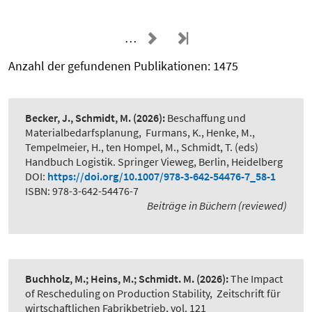
…
Anzahl der gefundenen Publikationen: 1475
Becker, J., Schmidt, M.
(2026):
Beschaffung und
Materialbedarfsplanung
,
Furmans, K., Henke, M.,
Tempelmeier, H., ten Hompel, M., Schmidt, T. (eds)
Handbuch Logistik. Springer Vieweg, Berlin, Heidelberg
DOI:
https://doi.org/10.1007/978-3-642-54476-7_58-1
ISBN: 978-3-642-54476-7
Beiträge in Büchern (reviewed)
Buchholz, M.; Heins, M.; Schmidt. M.
(2026):
The Impact
of Rescheduling on Production Stability
,
Zeitschrift für
wirtschaftlichen Fabrikbetrieb, vol. 121