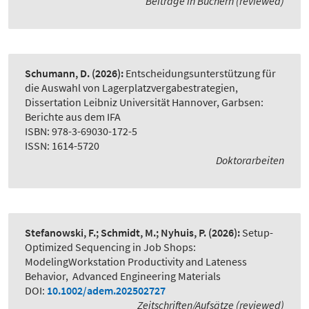
Beiträge in Büchern (reviewed)
Schumann, D.
(2026):
Entscheidungsunterstützung für
die Auswahl von Lagerplatzvergabestrategien
,
Dissertation Leibniz Universität Hannover, Garbsen:
Berichte aus dem IFA
ISBN: 978-3-69030-172-5
ISSN: 1614-5720
Doktorarbeiten
Stefanowski, F.; Schmidt, M.; Nyhuis, P.
(2026):
Setup-
Optimized Sequencing in Job Shops:
ModelingWorkstation Productivity and Lateness
Behavior
,
Advanced Engineering Materials
DOI:
10.1002/adem.202502727
Zeitschriften/Aufsätze (reviewed)