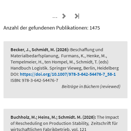
…
Anzahl der gefundenen Publikationen: 1475
Becker, J., Schmidt, M.
(2026):
Beschaffung und
Materialbedarfsplanung
,
Furmans, K., Henke, M.,
Tempelmeier, H., ten Hompel, M., Schmidt, T. (eds)
Handbuch Logistik. Springer Vieweg, Berlin, Heidelberg
DOI:
https://doi.org/10.1007/978-3-642-54476-7_58-1
ISBN: 978-3-642-54476-7
Beiträge in Büchern (reviewed)
Buchholz, M.; Heins, M.; Schmidt. M.
(2026):
The Impact
of Rescheduling on Production Stability
,
Zeitschrift für
wirtschaftlichen Fabrikbetrieb, vol. 121