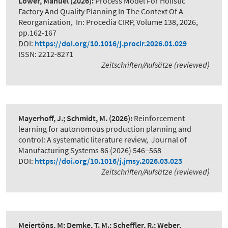
Löwer, Manuel
(2026):
Process Model For Holistic
Factory And Quality Planning In The Context Of A
Reorganization
,
In: Procedia CIRP, Volume 138, 2026,
pp.162-167
DOI:
https://doi.org/10.1016/j.procir.2026.01.029
ISSN: 2212-8271
Zeitschriften/Aufsätze (reviewed)
Mayerhoff, J.; Schmidt, M.
(2026):
Reinforcement
learning for autonomous production planning and
control: A systematic literature review
,
Journal of
Manufacturing Systems 86 (2026) 546–568
DOI:
https://doi.org/10.1016/j.jmsy.2026.03.023
Zeitschriften/Aufsätze (reviewed)
Meiertöns, M; Demke, T. M.; Scheffler, R.; Weber,