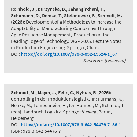
Reinhold, J., Burzynska, B., Jahangirkhani, T.,
Schumann, D., Demke, T., Stefanowski, F., Schmidt, M.
(2026):
Development of a Methodology to Increase the
Adaptability of Manufacturing Companies Through
Agile Resilience Management
,
Production at the
Leading Edge of Technology. WGP 2025. Lecture Notes
in Production Engineering. Springer, Cham.
DOI:
https://doi.org/10.1007/978-3-032-19524-1_67
Konferenz (reviewed)
Schmidt, M., Mayer, J., Felix, C., Nyhuis, P.
(2026):
Controlling in der Produktionslogistik
,
In: Furmans, K.,
Henke, M., Tempelmeier, H., ten Hompel, M., Schmidt, T.
(eds) Handbuch Logistik. Springer Vieweg, Berlin,
Heidelberg
DOI:
https://doi.org/10.1007/978-3-642-54476-7_86-1
ISBN: 978-3-642-54476-7