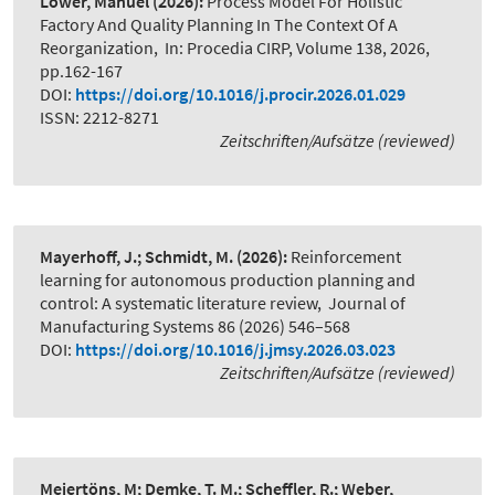
Löwer, Manuel
(2026):
Process Model For Holistic
Factory And Quality Planning In The Context Of A
Reorganization
,
In: Procedia CIRP, Volume 138, 2026,
pp.162-167
DOI:
https://doi.org/10.1016/j.procir.2026.01.029
ISSN: 2212-8271
Zeitschriften/Aufsätze (reviewed)
Mayerhoff, J.; Schmidt, M.
(2026):
Reinforcement
learning for autonomous production planning and
control: A systematic literature review
,
Journal of
Manufacturing Systems 86 (2026) 546–568
DOI:
https://doi.org/10.1016/j.jmsy.2026.03.023
Zeitschriften/Aufsätze (reviewed)
Meiertöns, M; Demke, T. M.; Scheffler, R.; Weber,