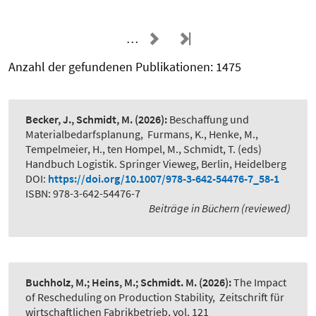
…
Anzahl der gefundenen Publikationen: 1475
Becker, J., Schmidt, M.
(2026):
Beschaffung und
Materialbedarfsplanung
,
Furmans, K., Henke, M.,
Tempelmeier, H., ten Hompel, M., Schmidt, T. (eds)
Handbuch Logistik. Springer Vieweg, Berlin, Heidelberg
DOI:
https://doi.org/10.1007/978-3-642-54476-7_58-1
ISBN: 978-3-642-54476-7
Beiträge in Büchern (reviewed)
Buchholz, M.; Heins, M.; Schmidt. M.
(2026):
The Impact
of Rescheduling on Production Stability
,
Zeitschrift für
wirtschaftlichen Fabrikbetrieb, vol. 121