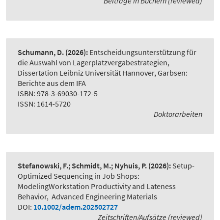
Beiträge in Büchern (reviewed)
Schumann, D.
(2026):
Entscheidungsunterstützung für
die Auswahl von Lagerplatzvergabestrategien
,
Dissertation Leibniz Universität Hannover, Garbsen:
Berichte aus dem IFA
ISBN: 978-3-69030-172-5
ISSN: 1614-5720
Doktorarbeiten
Stefanowski, F.; Schmidt, M.; Nyhuis, P.
(2026):
Setup-
Optimized Sequencing in Job Shops:
ModelingWorkstation Productivity and Lateness
Behavior
,
Advanced Engineering Materials
DOI:
10.1002/adem.202502727
Zeitschriften/Aufsätze (reviewed)