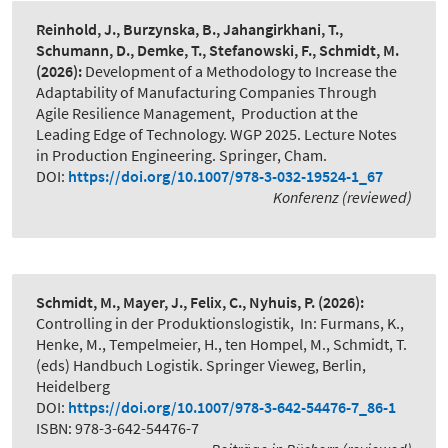
Reinhold, J., Burzynska, B., Jahangirkhani, T.,
Schumann, D., Demke, T., Stefanowski, F., Schmidt, M.
(2026):
Development of a Methodology to Increase the
Adaptability of Manufacturing Companies Through
Agile Resilience Management
,
Production at the
Leading Edge of Technology. WGP 2025. Lecture Notes
in Production Engineering. Springer, Cham.
DOI:
https://doi.org/10.1007/978-3-032-19524-1_67
Konferenz (reviewed)
Schmidt, M., Mayer, J., Felix, C., Nyhuis, P.
(2026):
Controlling in der Produktionslogistik
,
In: Furmans, K.,
Henke, M., Tempelmeier, H., ten Hompel, M., Schmidt, T.
(eds) Handbuch Logistik. Springer Vieweg, Berlin,
Heidelberg
DOI:
https://doi.org/10.1007/978-3-642-54476-7_86-1
ISBN: 978-3-642-54476-7