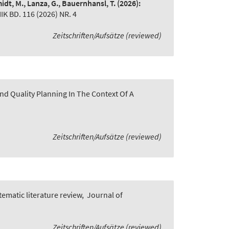
idt, M., Lanza, G., Bauernhansl, T.
(2026):
BD. 116 (2026) NR. 4
Zeitschriften/Aufsätze (reviewed)
nd Quality Planning In The Context Of A
Zeitschriften/Aufsätze (reviewed)
ematic literature review
,
Journal of
Zeitschriften/Aufsätze (reviewed)