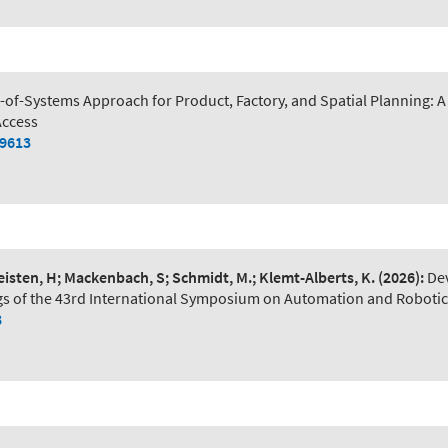
of-Systems Approach for Product, Factory, and Spatial Planning:
Access
79613
Leisten, H; Mackenbach, S; Schmidt, M.; Klemt-Alberts, K.
(2026):
De
s of the 43rd International Symposium on Automation and Robotic
8