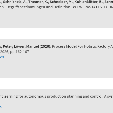
N., Schnichels, A., Theuner, K., Schneider, M., Kuhlenkötter, B., Schm
n - Begriffsbestimmungen und Definition
,
WT WERKSTATTSTECHNIK 
s, Peter; Löwer, Manuel
(2026):
Process Model For Holistic Factory A
 2026, pp.162-167
029
t learning for autonomous production planning and control: A syst
3