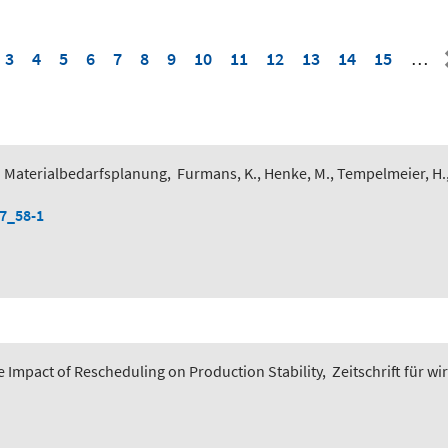
3
4
5
6
7
8
9
10
11
12
13
14
15
…
 Materialbedarfsplanung
,
Furmans, K., Henke, M., Tempelmeier, H.
-7_58-1
 Impact of Rescheduling on Production Stability
,
Zeitschrift für wi