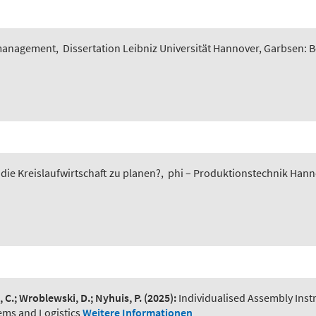
smanagement
,
Dissertation Leibniz Universität Hannover, Garbsen: 
 die Kreislaufwirtschaft zu planen?
,
phi – Produktionstechnik Hannov
, C.; Wroblewski, D.; Nyhuis, P.
(2025):
Individualised Assembly Ins
ems and Logistics
Weitere Informationen