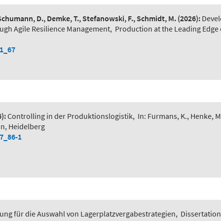
 Schumann, D., Demke, T., Stefanowski, F., Schmidt, M.
(2026):
Devel
ough Agile Resilience Management
,
Production at the Leading Edge 
-1_67
):
Controlling in der Produktionslogistik
,
In: Furmans, K., Henke, M
in, Heidelberg
-7_86-1
ung für die Auswahl von Lagerplatzvergabestrategien
,
Dissertation