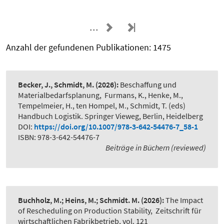
…
Anzahl der gefundenen Publikationen: 1475
Becker, J., Schmidt, M.
(2026):
Beschaffung und
Materialbedarfsplanung
,
Furmans, K., Henke, M.,
Tempelmeier, H., ten Hompel, M., Schmidt, T. (eds)
Handbuch Logistik. Springer Vieweg, Berlin, Heidelberg
DOI:
https://doi.org/10.1007/978-3-642-54476-7_58-1
ISBN: 978-3-642-54476-7
Beiträge in Büchern (reviewed)
Buchholz, M.; Heins, M.; Schmidt. M.
(2026):
The Impact
of Rescheduling on Production Stability
,
Zeitschrift für
wirtschaftlichen Fabrikbetrieb, vol. 121