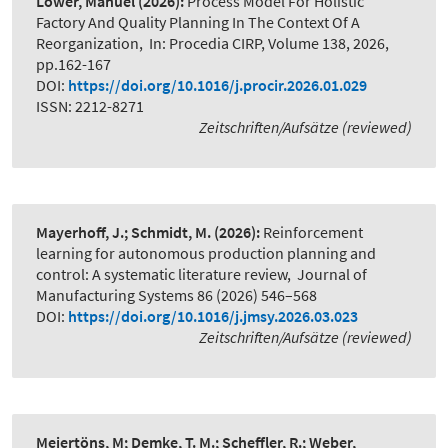
Löwer, Manuel
(2026):
Process Model For Holistic
Factory And Quality Planning In The Context Of A
Reorganization
,
In: Procedia CIRP, Volume 138, 2026,
pp.162-167
DOI:
https://doi.org/10.1016/j.procir.2026.01.029
ISSN: 2212-8271
Zeitschriften/Aufsätze (reviewed)
Mayerhoff, J.; Schmidt, M.
(2026):
Reinforcement
learning for autonomous production planning and
control: A systematic literature review
,
Journal of
Manufacturing Systems 86 (2026) 546–568
DOI:
https://doi.org/10.1016/j.jmsy.2026.03.023
Zeitschriften/Aufsätze (reviewed)
Meiertöns, M; Demke, T. M.; Scheffler, R.; Weber,