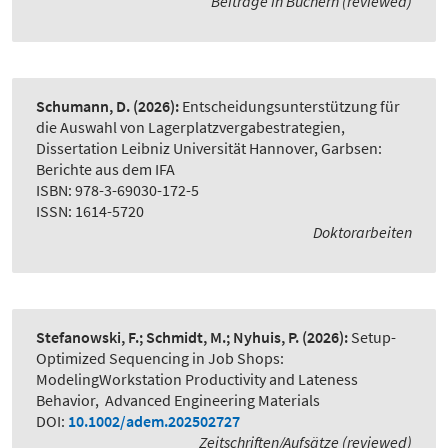
Beiträge in Büchern (reviewed)
Schumann, D.
(2026):
Entscheidungsunterstützung für
die Auswahl von Lagerplatzvergabestrategien
,
Dissertation Leibniz Universität Hannover, Garbsen:
Berichte aus dem IFA
ISBN: 978-3-69030-172-5
ISSN: 1614-5720
Doktorarbeiten
Stefanowski, F.; Schmidt, M.; Nyhuis, P.
(2026):
Setup-
Optimized Sequencing in Job Shops:
ModelingWorkstation Productivity and Lateness
Behavior
,
Advanced Engineering Materials
DOI:
10.1002/adem.202502727
Zeitschriften/Aufsätze (reviewed)