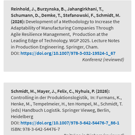
Reinhold, J., Burzynska, B., Jahangirkhani, T.,
Schumann, D., Demke, T., Stefanowski, F., Schmidt, M.
(2026):
Development of a Methodology to Increase the
Adaptability of Manufacturing Companies Through
Agile Resilience Management
,
Production at the
Leading Edge of Technology. WGP 2025. Lecture Notes
in Production Engineering. Springer, Cham.
DOI:
https://doi.org/10.1007/978-3-032-19524-1_67
Konferenz (reviewed)
Schmidt, M., Mayer, J., Felix, C., Nyhuis, P.
(2026):
Controlling in der Produktionslogistik
,
In: Furmans, K.,
Henke, M., Tempelmeier, H., ten Hompel, M., Schmidt, T.
(eds) Handbuch Logistik. Springer Vieweg, Berlin,
Heidelberg
DOI:
https://doi.org/10.1007/978-3-642-54476-7_86-1
ISBN: 978-3-642-54476-7