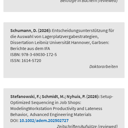
Beiträge in Büchern (reviewed)
Schumann, D.
(2026):
Entscheidungsunterstützung für
die Auswahl von Lagerplatzvergabestrategien
,
Dissertation Leibniz Universität Hannover, Garbsen:
Berichte aus dem IFA
ISBN: 978-3-69030-172-5
ISSN: 1614-5720
Doktorarbeiten
Stefanowski, F.; Schmidt, M.; Nyhuis, P.
(2026):
Setup-
Optimized Sequencing in Job Shops:
ModelingWorkstation Productivity and Lateness
Behavior
,
Advanced Engineering Materials
DOI:
10.1002/adem.202502727
Zeitschriften/Aufsätze (reviewed)