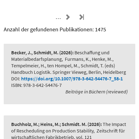
…
Anzahl der gefundenen Publikationen: 1475
Becker, J., Schmidt, M.
(2026):
Beschaffung und
Materialbedarfsplanung
,
Furmans, K., Henke, M.,
Tempelmeier, H., ten Hompel, M., Schmidt, T. (eds)
Handbuch Logistik. Springer Vieweg, Berlin, Heidelberg
DOI:
https://doi.org/10.1007/978-3-642-54476-7_58-1
ISBN: 978-3-642-54476-7
Beiträge in Büchern (reviewed)
Buchholz, M.; Heins, M.; Schmidt. M.
(2026):
The Impact
of Rescheduling on Production Stability
,
Zeitschrift für
wirtschaftlichen Fabrikbetrieb, vol. 121