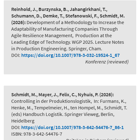
Reinhold, J., Burzynska, B., Jahangirkhani, T.,
Schumann, D., Demke, T., Stefanowski, F., Schmidt, M.
(2026):
Development of a Methodology to Increase the
Adaptability of Manufacturing Companies Through
Agile Resilience Management
,
Production at the
Leading Edge of Technology. WGP 2025. Lecture Notes
in Production Engineering. Springer, Cham.
DOI:
https://doi.org/10.1007/978-3-032-19524-1_67
Konferenz (reviewed)
Schmidt, M., Mayer, J., Felix, C., Nyhuis, P.
(2026):
Controlling in der Produktionslogistik
,
In: Furmans, K.,
Henke, M., Tempelmeier, H., ten Hompel, M., Schmidt, T.
(eds) Handbuch Logistik. Springer Vieweg, Berlin,
Heidelberg
DOI:
https://doi.org/10.1007/978-3-642-54476-7_86-1
ISBN: 978-3-642-54476-7