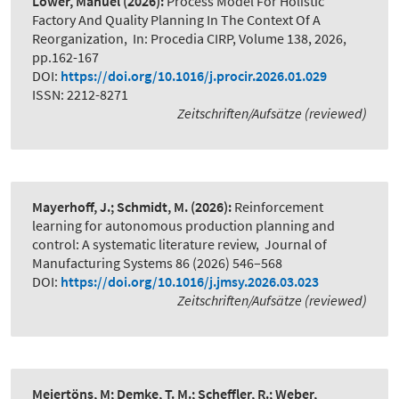
Löwer, Manuel
(2026):
Process Model For Holistic
Factory And Quality Planning In The Context Of A
Reorganization
,
In: Procedia CIRP, Volume 138, 2026,
pp.162-167
DOI:
https://doi.org/10.1016/j.procir.2026.01.029
ISSN: 2212-8271
Zeitschriften/Aufsätze (reviewed)
Mayerhoff, J.; Schmidt, M.
(2026):
Reinforcement
learning for autonomous production planning and
control: A systematic literature review
,
Journal of
Manufacturing Systems 86 (2026) 546–568
DOI:
https://doi.org/10.1016/j.jmsy.2026.03.023
Zeitschriften/Aufsätze (reviewed)
Meiertöns, M; Demke, T. M.; Scheffler, R.; Weber,