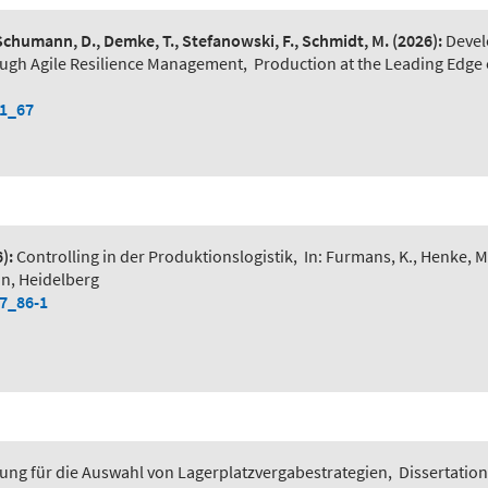
 Schumann, D., Demke, T., Stefanowski, F., Schmidt, M.
(2026):
Devel
ough Agile Resilience Management
,
Production at the Leading Edge 
-1_67
):
Controlling in der Produktionslogistik
,
In: Furmans, K., Henke, M
in, Heidelberg
-7_86-1
ung für die Auswahl von Lagerplatzvergabestrategien
,
Dissertation