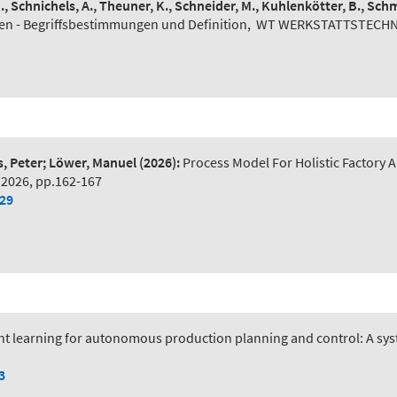
N., Schnichels, A., Theuner, K., Schneider, M., Kuhlenkötter, B., Schm
n - Begriffsbestimmungen und Definition
,
WT WERKSTATTSTECHNIK 
s, Peter; Löwer, Manuel
(2026):
Process Model For Holistic Factory A
 2026, pp.162-167
029
t learning for autonomous production planning and control: A syst
3