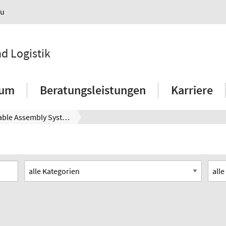
au
nd Logistik
ium
Beratungsleistungen
Karriere
Changeable Assembly Systems and Supplier Equipment