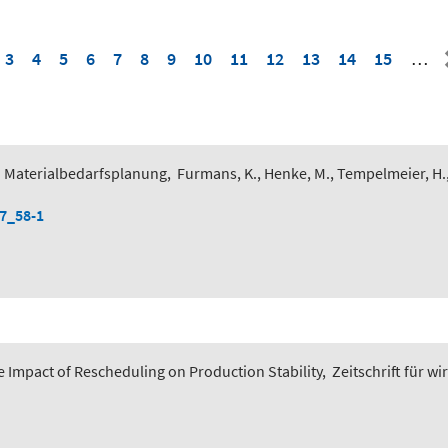
3
4
5
6
7
8
9
10
11
12
13
14
15
…
 Materialbedarfsplanung
,
Furmans, K., Henke, M., Tempelmeier, H.
-7_58-1
 Impact of Rescheduling on Production Stability
,
Zeitschrift für wi