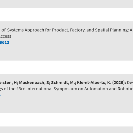
of-Systems Approach for Product, Factory, and Spatial Planning:
Access
79613
Leisten, H; Mackenbach, S; Schmidt, M.; Klemt-Alberts, K.
(2026):
De
s of the 43rd International Symposium on Automation and Robotic
8