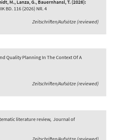
idt, M., Lanza, G., Bauernhansl, T.
(2026):
BD. 116 (2026) NR. 4
Zeitschriften/Aufsätze (reviewed)
nd Quality Planning In The Context Of A
Zeitschriften/Aufsätze (reviewed)
ematic literature review
,
Journal of
Zeitschriften/Aufsätze (reviewed)