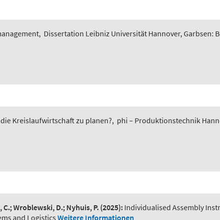
smanagement
,
Dissertation Leibniz Universität Hannover, Garbsen: 
 die Kreislaufwirtschaft zu planen?
,
phi – Produktionstechnik Hannov
, C.; Wroblewski, D.; Nyhuis, P.
(2025):
Individualised Assembly Ins
ems and Logistics
Weitere Informationen