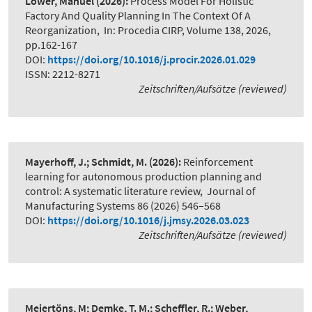
Löwer, Manuel
(2026):
Process Model For Holistic
Factory And Quality Planning In The Context Of A
Reorganization
,
In: Procedia CIRP, Volume 138, 2026,
pp.162-167
DOI:
https://doi.org/10.1016/j.procir.2026.01.029
ISSN: 2212-8271
Zeitschriften/Aufsätze (reviewed)
Mayerhoff, J.; Schmidt, M.
(2026):
Reinforcement
learning for autonomous production planning and
control: A systematic literature review
,
Journal of
Manufacturing Systems 86 (2026) 546–568
DOI:
https://doi.org/10.1016/j.jmsy.2026.03.023
Zeitschriften/Aufsätze (reviewed)
Meiertöns, M; Demke, T. M.; Scheffler, R.; Weber,