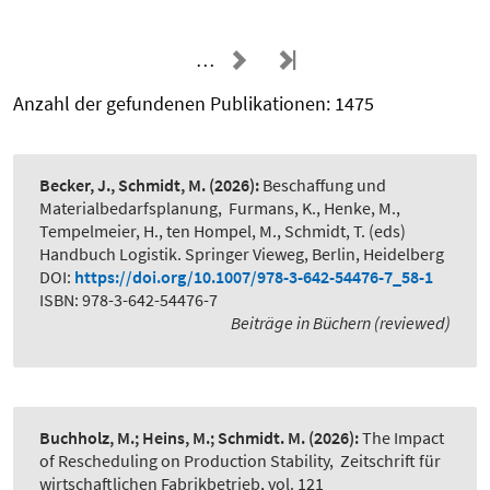
…
Anzahl der gefundenen Publikationen: 1475
Becker, J., Schmidt, M.
(2026):
Beschaffung und
Materialbedarfsplanung
,
Furmans, K., Henke, M.,
Tempelmeier, H., ten Hompel, M., Schmidt, T. (eds)
Handbuch Logistik. Springer Vieweg, Berlin, Heidelberg
DOI:
https://doi.org/10.1007/978-3-642-54476-7_58-1
ISBN: 978-3-642-54476-7
Beiträge in Büchern (reviewed)
Buchholz, M.; Heins, M.; Schmidt. M.
(2026):
The Impact
of Rescheduling on Production Stability
,
Zeitschrift für
wirtschaftlichen Fabrikbetrieb, vol. 121