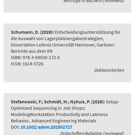
Beiträge in Büchern (reviewed)
Schumann, D.
(2026):
Entscheidungsunterstützung für
die Auswahl von Lagerplatzvergabestrategien
,
Dissertation Leibniz Universität Hannover, Garbsen:
Berichte aus dem IFA
ISBN: 978-3-69030-172-5
ISSN: 1614-5720
Doktorarbeiten
Stefanowski, F.; Schmidt, M.; Nyhuis, P.
(2026):
Setup-
Optimized Sequencing in Job Shops:
ModelingWorkstation Productivity and Lateness
Behavior
,
Advanced Engineering Materials
DOI:
10.1002/adem.202502727
Zeitschriften/Aufsätze (reviewed)