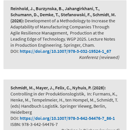
Reinhold, J., Burzynska, B., Jahangirkhani, T.,
Schumann, D., Demke, T., Stefanowski, F., Schmidt, M.
(2026):
Development of a Methodology to Increase the
Adaptability of Manufacturing Companies Through
Agile Resilience Management
,
Production at the
Leading Edge of Technology. WGP 2025. Lecture Notes
in Production Engineering. Springer, Cham.
DOI:
https://doi.org/10.1007/978-3-032-19524-1_67
Konferenz (reviewed)
Schmidt, M., Mayer, J., Felix, C., Nyhuis, P.
(2026):
Controlling in der Produktionslogistik
,
In: Furmans, K.,
Henke, M., Tempelmeier, H., ten Hompel, M., Schmidt, T.
(eds) Handbuch Logistik. Springer Vieweg, Berlin,
Heidelberg
DOI:
https://doi.org/10.1007/978-3-642-54476-7_86-1
ISBN: 978-3-642-54476-7