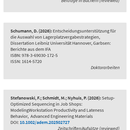
Beiträge in Büchern (reviewed)
Schumann, D.
(2026):
Entscheidungsunterstützung für
die Auswahl von Lagerplatzvergabestrategien
,
Dissertation Leibniz Universität Hannover, Garbsen:
Berichte aus dem IFA
ISBN: 978-3-69030-172-5
ISSN: 1614-5720
Doktorarbeiten
Stefanowski, F.; Schmidt, M.; Nyhuis, P.
(2026):
Setup-
Optimized Sequencing in Job Shops:
ModelingWorkstation Productivity and Lateness
Behavior
,
Advanced Engineering Materials
DOI:
10.1002/adem.202502727
Zeitschriften/Aufsätze (reviewed)