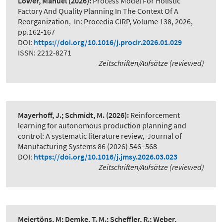
Löwer, Manuel
(2026):
Process Model For Holistic
Factory And Quality Planning In The Context Of A
Reorganization
,
In: Procedia CIRP, Volume 138, 2026,
pp.162-167
DOI:
https://doi.org/10.1016/j.procir.2026.01.029
ISSN: 2212-8271
Zeitschriften/Aufsätze (reviewed)
Mayerhoff, J.; Schmidt, M.
(2026):
Reinforcement
learning for autonomous production planning and
control: A systematic literature review
,
Journal of
Manufacturing Systems 86 (2026) 546–568
DOI:
https://doi.org/10.1016/j.jmsy.2026.03.023
Zeitschriften/Aufsätze (reviewed)
Meiertöns, M; Demke, T. M.; Scheffler, R.; Weber,