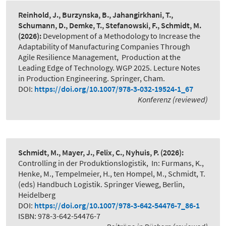
Reinhold, J., Burzynska, B., Jahangirkhani, T.,
Schumann, D., Demke, T., Stefanowski, F., Schmidt, M.
(2026):
Development of a Methodology to Increase the
Adaptability of Manufacturing Companies Through
Agile Resilience Management
,
Production at the
Leading Edge of Technology. WGP 2025. Lecture Notes
in Production Engineering. Springer, Cham.
DOI:
https://doi.org/10.1007/978-3-032-19524-1_67
Konferenz (reviewed)
Schmidt, M., Mayer, J., Felix, C., Nyhuis, P.
(2026):
Controlling in der Produktionslogistik
,
In: Furmans, K.,
Henke, M., Tempelmeier, H., ten Hompel, M., Schmidt, T.
(eds) Handbuch Logistik. Springer Vieweg, Berlin,
Heidelberg
DOI:
https://doi.org/10.1007/978-3-642-54476-7_86-1
ISBN: 978-3-642-54476-7