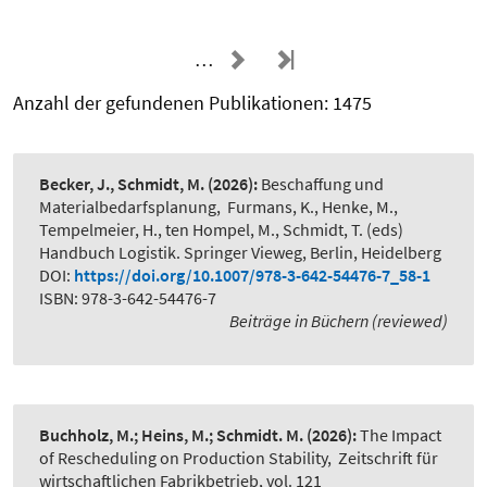
…
Anzahl der gefundenen Publikationen: 1475
Becker, J., Schmidt, M.
(2026):
Beschaffung und
Materialbedarfsplanung
,
Furmans, K., Henke, M.,
Tempelmeier, H., ten Hompel, M., Schmidt, T. (eds)
Handbuch Logistik. Springer Vieweg, Berlin, Heidelberg
DOI:
https://doi.org/10.1007/978-3-642-54476-7_58-1
ISBN: 978-3-642-54476-7
Beiträge in Büchern (reviewed)
Buchholz, M.; Heins, M.; Schmidt. M.
(2026):
The Impact
of Rescheduling on Production Stability
,
Zeitschrift für
wirtschaftlichen Fabrikbetrieb, vol. 121