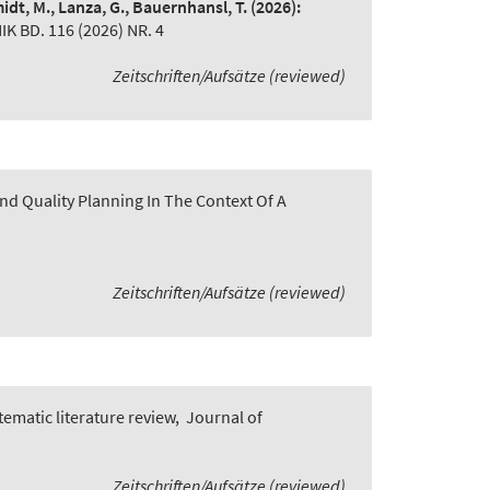
idt, M., Lanza, G., Bauernhansl, T.
(2026):
BD. 116 (2026) NR. 4
Zeitschriften/Aufsätze (reviewed)
nd Quality Planning In The Context Of A
Zeitschriften/Aufsätze (reviewed)
ematic literature review
,
Journal of
Zeitschriften/Aufsätze (reviewed)