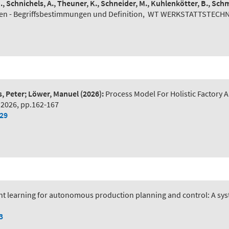
N., Schnichels, A., Theuner, K., Schneider, M., Kuhlenkötter, B., Schm
n - Begriffsbestimmungen und Definition
,
WT WERKSTATTSTECHNIK 
s, Peter; Löwer, Manuel
(2026):
Process Model For Holistic Factory A
 2026, pp.162-167
029
t learning for autonomous production planning and control: A syst
3