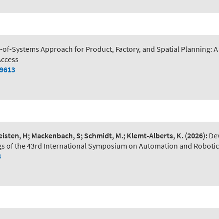
of-Systems Approach for Product, Factory, and Spatial Planning:
Access
79613
Leisten, H; Mackenbach, S; Schmidt, M.; Klemt-Alberts, K.
(2026):
De
s of the 43rd International Symposium on Automation and Robotic
8