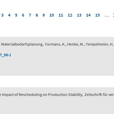
3
4
5
6
7
8
9
10
11
12
13
14
15
…
 Materialbedarfsplanung
,
Furmans, K., Henke, M., Tempelmeier, H.
-7_58-1
 Impact of Rescheduling on Production Stability
,
Zeitschrift für wi