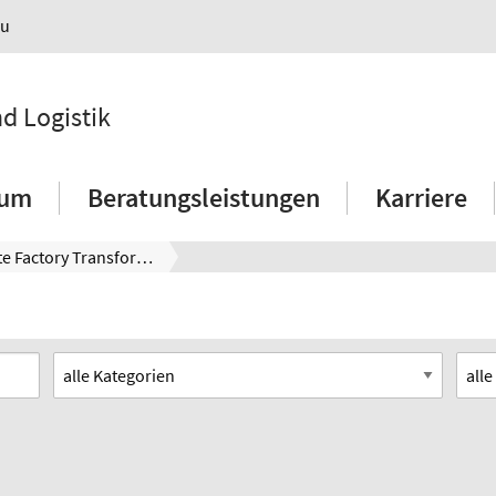
au
nd Logistik
ium
Beratungsleistungen
Karriere
Adequate Factory Transformability at Low Costs