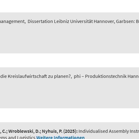
smanagement
,
Dissertation Leibniz Universität Hannover, Garbsen: 
 die Kreislaufwirtschaft zu planen?
,
phi – Produktionstechnik Hannov
, C.; Wroblewski, D.; Nyhuis, P.
(2025):
Individualised Assembly Ins
ems and Logistics
Weitere Informationen