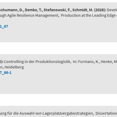
 Schumann, D., Demke, T., Stefanowski, F., Schmidt, M.
(2026):
Devel
ough Agile Resilience Management
,
Production at the Leading Edge 
-1_67
):
Controlling in der Produktionslogistik
,
In: Furmans, K., Henke, M
in, Heidelberg
-7_86-1
ung für die Auswahl von Lagerplatzvergabestrategien
,
Dissertation