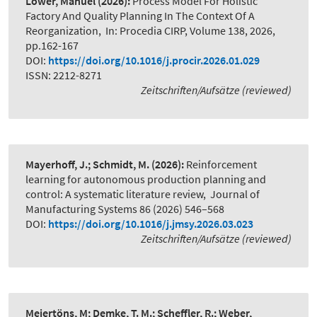
Löwer, Manuel
(2026):
Process Model For Holistic
Factory And Quality Planning In The Context Of A
Reorganization
,
In: Procedia CIRP, Volume 138, 2026,
pp.162-167
DOI:
https://doi.org/10.1016/j.procir.2026.01.029
ISSN: 2212-8271
Zeitschriften/Aufsätze (reviewed)
Mayerhoff, J.; Schmidt, M.
(2026):
Reinforcement
learning for autonomous production planning and
control: A systematic literature review
,
Journal of
Manufacturing Systems 86 (2026) 546–568
DOI:
https://doi.org/10.1016/j.jmsy.2026.03.023
Zeitschriften/Aufsätze (reviewed)
Meiertöns, M; Demke, T. M.; Scheffler, R.; Weber,