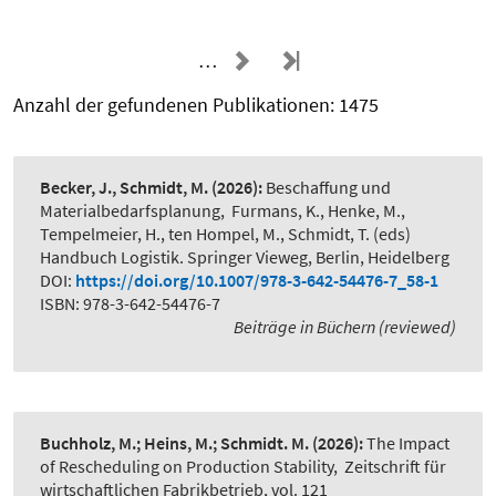
…
Anzahl der gefundenen Publikationen: 1475
Becker, J., Schmidt, M.
(2026):
Beschaffung und
Materialbedarfsplanung
,
Furmans, K., Henke, M.,
Tempelmeier, H., ten Hompel, M., Schmidt, T. (eds)
Handbuch Logistik. Springer Vieweg, Berlin, Heidelberg
DOI:
https://doi.org/10.1007/978-3-642-54476-7_58-1
ISBN: 978-3-642-54476-7
Beiträge in Büchern (reviewed)
Buchholz, M.; Heins, M.; Schmidt. M.
(2026):
The Impact
of Rescheduling on Production Stability
,
Zeitschrift für
wirtschaftlichen Fabrikbetrieb, vol. 121