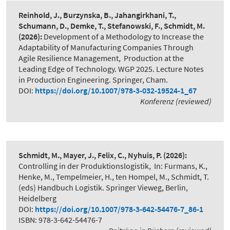
Reinhold, J., Burzynska, B., Jahangirkhani, T.,
Schumann, D., Demke, T., Stefanowski, F., Schmidt, M.
(2026):
Development of a Methodology to Increase the
Adaptability of Manufacturing Companies Through
Agile Resilience Management
,
Production at the
Leading Edge of Technology. WGP 2025. Lecture Notes
in Production Engineering. Springer, Cham.
DOI:
https://doi.org/10.1007/978-3-032-19524-1_67
Konferenz (reviewed)
Schmidt, M., Mayer, J., Felix, C., Nyhuis, P.
(2026):
Controlling in der Produktionslogistik
,
In: Furmans, K.,
Henke, M., Tempelmeier, H., ten Hompel, M., Schmidt, T.
(eds) Handbuch Logistik. Springer Vieweg, Berlin,
Heidelberg
DOI:
https://doi.org/10.1007/978-3-642-54476-7_86-1
ISBN: 978-3-642-54476-7