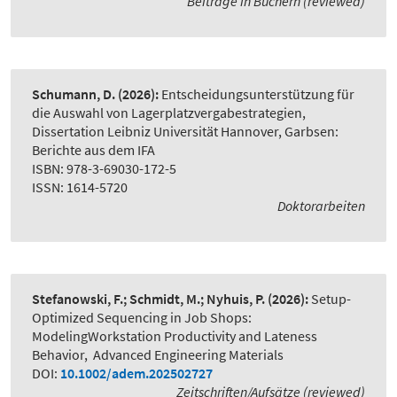
Beiträge in Büchern (reviewed)
Schumann, D.
(2026):
Entscheidungsunterstützung für
die Auswahl von Lagerplatzvergabestrategien
,
Dissertation Leibniz Universität Hannover, Garbsen:
Berichte aus dem IFA
ISBN: 978-3-69030-172-5
ISSN: 1614-5720
Doktorarbeiten
Stefanowski, F.; Schmidt, M.; Nyhuis, P.
(2026):
Setup-
Optimized Sequencing in Job Shops:
ModelingWorkstation Productivity and Lateness
Behavior
,
Advanced Engineering Materials
DOI:
10.1002/adem.202502727
Zeitschriften/Aufsätze (reviewed)