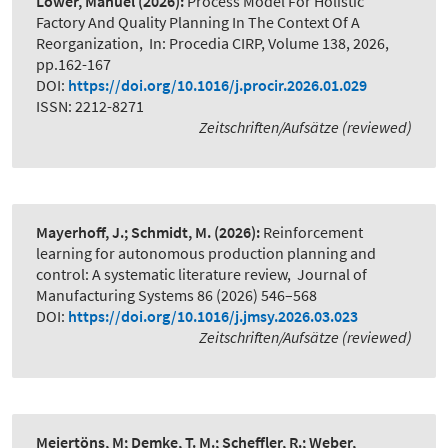
Löwer, Manuel
(2026):
Process Model For Holistic
Factory And Quality Planning In The Context Of A
Reorganization
,
In: Procedia CIRP, Volume 138, 2026,
pp.162-167
DOI:
https://doi.org/10.1016/j.procir.2026.01.029
ISSN: 2212-8271
Zeitschriften/Aufsätze (reviewed)
Mayerhoff, J.; Schmidt, M.
(2026):
Reinforcement
learning for autonomous production planning and
control: A systematic literature review
,
Journal of
Manufacturing Systems 86 (2026) 546–568
DOI:
https://doi.org/10.1016/j.jmsy.2026.03.023
Zeitschriften/Aufsätze (reviewed)
Meiertöns, M; Demke, T. M.; Scheffler, R.; Weber,