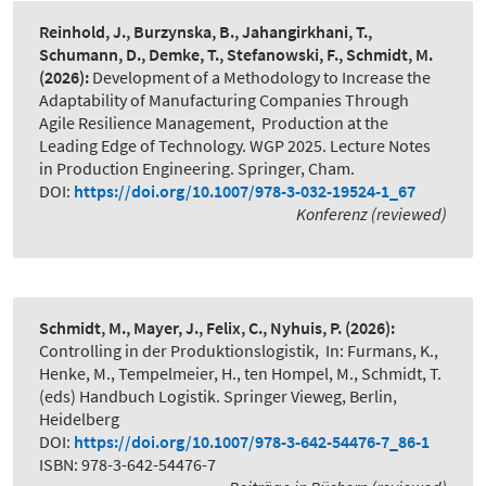
Reinhold, J., Burzynska, B., Jahangirkhani, T.,
Schumann, D., Demke, T., Stefanowski, F., Schmidt, M.
(2026):
Development of a Methodology to Increase the
Adaptability of Manufacturing Companies Through
Agile Resilience Management
,
Production at the
Leading Edge of Technology. WGP 2025. Lecture Notes
in Production Engineering. Springer, Cham.
DOI:
https://doi.org/10.1007/978-3-032-19524-1_67
Konferenz (reviewed)
Schmidt, M., Mayer, J., Felix, C., Nyhuis, P.
(2026):
Controlling in der Produktionslogistik
,
In: Furmans, K.,
Henke, M., Tempelmeier, H., ten Hompel, M., Schmidt, T.
(eds) Handbuch Logistik. Springer Vieweg, Berlin,
Heidelberg
DOI:
https://doi.org/10.1007/978-3-642-54476-7_86-1
ISBN: 978-3-642-54476-7