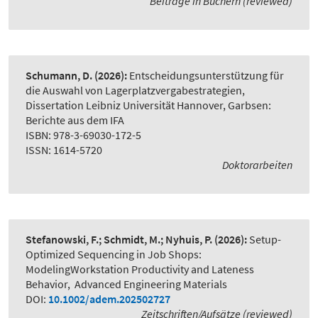
Beiträge in Büchern (reviewed)
Schumann, D.
(2026):
Entscheidungsunterstützung für
die Auswahl von Lagerplatzvergabestrategien
,
Dissertation Leibniz Universität Hannover, Garbsen:
Berichte aus dem IFA
ISBN: 978-3-69030-172-5
ISSN: 1614-5720
Doktorarbeiten
Stefanowski, F.; Schmidt, M.; Nyhuis, P.
(2026):
Setup-
Optimized Sequencing in Job Shops:
ModelingWorkstation Productivity and Lateness
Behavior
,
Advanced Engineering Materials
DOI:
10.1002/adem.202502727
Zeitschriften/Aufsätze (reviewed)