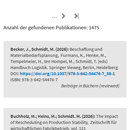
…
Anzahl der gefundenen Publikationen: 1475
Becker, J., Schmidt, M.
(2026):
Beschaffung und
Materialbedarfsplanung
,
Furmans, K., Henke, M.,
Tempelmeier, H., ten Hompel, M., Schmidt, T. (eds)
Handbuch Logistik. Springer Vieweg, Berlin, Heidelberg
DOI:
https://doi.org/10.1007/978-3-642-54476-7_58-1
ISBN: 978-3-642-54476-7
Beiträge in Büchern (reviewed)
Buchholz, M.; Heins, M.; Schmidt. M.
(2026):
The Impact
of Rescheduling on Production Stability
,
Zeitschrift für
wirtschaftlichen Fabrikbetrieb, vol. 121