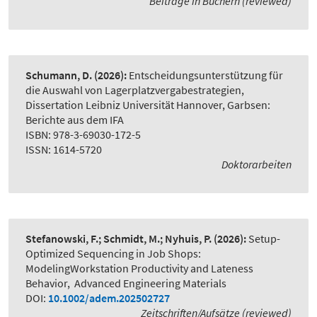
Beiträge in Büchern (reviewed)
Schumann, D.
(2026):
Entscheidungsunterstützung für
die Auswahl von Lagerplatzvergabestrategien
,
Dissertation Leibniz Universität Hannover, Garbsen:
Berichte aus dem IFA
ISBN: 978-3-69030-172-5
ISSN: 1614-5720
Doktorarbeiten
Stefanowski, F.; Schmidt, M.; Nyhuis, P.
(2026):
Setup-
Optimized Sequencing in Job Shops:
ModelingWorkstation Productivity and Lateness
Behavior
,
Advanced Engineering Materials
DOI:
10.1002/adem.202502727
Zeitschriften/Aufsätze (reviewed)