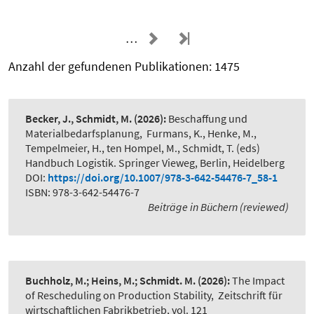
…
Anzahl der gefundenen Publikationen: 1475
Becker, J., Schmidt, M.
(2026):
Beschaffung und
Materialbedarfsplanung
,
Furmans, K., Henke, M.,
Tempelmeier, H., ten Hompel, M., Schmidt, T. (eds)
Handbuch Logistik. Springer Vieweg, Berlin, Heidelberg
DOI:
https://doi.org/10.1007/978-3-642-54476-7_58-1
ISBN: 978-3-642-54476-7
Beiträge in Büchern (reviewed)
Buchholz, M.; Heins, M.; Schmidt. M.
(2026):
The Impact
of Rescheduling on Production Stability
,
Zeitschrift für
wirtschaftlichen Fabrikbetrieb, vol. 121