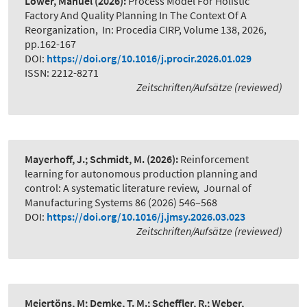
Löwer, Manuel
(2026):
Process Model For Holistic
Factory And Quality Planning In The Context Of A
Reorganization
,
In: Procedia CIRP, Volume 138, 2026,
pp.162-167
DOI:
https://doi.org/10.1016/j.procir.2026.01.029
ISSN: 2212-8271
Zeitschriften/Aufsätze (reviewed)
Mayerhoff, J.; Schmidt, M.
(2026):
Reinforcement
learning for autonomous production planning and
control: A systematic literature review
,
Journal of
Manufacturing Systems 86 (2026) 546–568
DOI:
https://doi.org/10.1016/j.jmsy.2026.03.023
Zeitschriften/Aufsätze (reviewed)
Meiertöns, M; Demke, T. M.; Scheffler, R.; Weber,