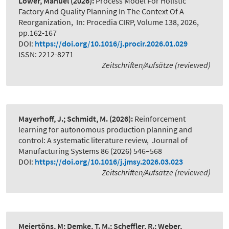
Löwer, Manuel
(2026):
Process Model For Holistic
Factory And Quality Planning In The Context Of A
Reorganization
,
In: Procedia CIRP, Volume 138, 2026,
pp.162-167
DOI:
https://doi.org/10.1016/j.procir.2026.01.029
ISSN: 2212-8271
Zeitschriften/Aufsätze (reviewed)
Mayerhoff, J.; Schmidt, M.
(2026):
Reinforcement
learning for autonomous production planning and
control: A systematic literature review
,
Journal of
Manufacturing Systems 86 (2026) 546–568
DOI:
https://doi.org/10.1016/j.jmsy.2026.03.023
Zeitschriften/Aufsätze (reviewed)
Meiertöns, M; Demke, T. M.; Scheffler, R.; Weber,