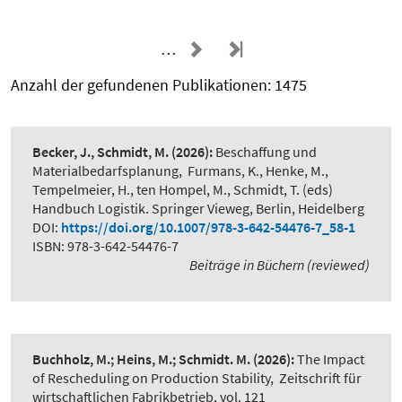
…
Anzahl der gefundenen Publikationen: 1475
Becker, J., Schmidt, M.
(2026):
Beschaffung und
Materialbedarfsplanung
,
Furmans, K., Henke, M.,
Tempelmeier, H., ten Hompel, M., Schmidt, T. (eds)
Handbuch Logistik. Springer Vieweg, Berlin, Heidelberg
DOI:
https://doi.org/10.1007/978-3-642-54476-7_58-1
ISBN: 978-3-642-54476-7
Beiträge in Büchern (reviewed)
Buchholz, M.; Heins, M.; Schmidt. M.
(2026):
The Impact
of Rescheduling on Production Stability
,
Zeitschrift für
wirtschaftlichen Fabrikbetrieb, vol. 121