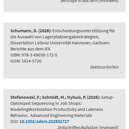
Beiträge in Büchern (reviewed)
Schumann, D.
(2026):
Entscheidungsunterstützung für
die Auswahl von Lagerplatzvergabestrategien
,
Dissertation Leibniz Universität Hannover, Garbsen:
Berichte aus dem IFA
ISBN: 978-3-69030-172-5
ISSN: 1614-5720
Doktorarbeiten
Stefanowski, F.; Schmidt, M.; Nyhuis, P.
(2026):
Setup-
Optimized Sequencing in Job Shops:
ModelingWorkstation Productivity and Lateness
Behavior
,
Advanced Engineering Materials
DOI:
10.1002/adem.202502727
Zeitschriften/Aufsätze (reviewed)