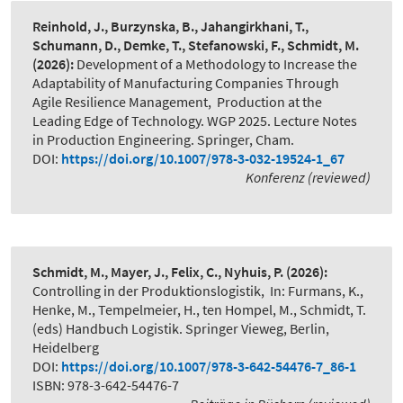
Reinhold, J., Burzynska, B., Jahangirkhani, T.,
Schumann, D., Demke, T., Stefanowski, F., Schmidt, M.
(2026):
Development of a Methodology to Increase the
Adaptability of Manufacturing Companies Through
Agile Resilience Management
,
Production at the
Leading Edge of Technology. WGP 2025. Lecture Notes
in Production Engineering. Springer, Cham.
DOI:
https://doi.org/10.1007/978-3-032-19524-1_67
Konferenz (reviewed)
Schmidt, M., Mayer, J., Felix, C., Nyhuis, P.
(2026):
Controlling in der Produktionslogistik
,
In: Furmans, K.,
Henke, M., Tempelmeier, H., ten Hompel, M., Schmidt, T.
(eds) Handbuch Logistik. Springer Vieweg, Berlin,
Heidelberg
DOI:
https://doi.org/10.1007/978-3-642-54476-7_86-1
ISBN: 978-3-642-54476-7