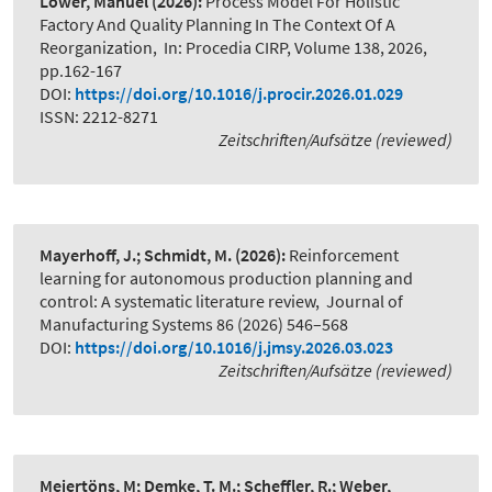
Löwer, Manuel
(2026):
Process Model For Holistic
Factory And Quality Planning In The Context Of A
Reorganization
,
In: Procedia CIRP, Volume 138, 2026,
pp.162-167
DOI:
https://doi.org/10.1016/j.procir.2026.01.029
ISSN: 2212-8271
Zeitschriften/Aufsätze (reviewed)
Mayerhoff, J.; Schmidt, M.
(2026):
Reinforcement
learning for autonomous production planning and
control: A systematic literature review
,
Journal of
Manufacturing Systems 86 (2026) 546–568
DOI:
https://doi.org/10.1016/j.jmsy.2026.03.023
Zeitschriften/Aufsätze (reviewed)
Meiertöns, M; Demke, T. M.; Scheffler, R.; Weber,