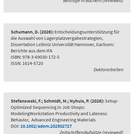
Beiträge in Büchern (reviewed)
Schumann, D.
(2026):
Entscheidungsunterstützung für
die Auswahl von Lagerplatzvergabestrategien
,
Dissertation Leibniz Universität Hannover, Garbsen:
Berichte aus dem IFA
ISBN: 978-3-69030-172-5
ISSN: 1614-5720
Doktorarbeiten
Stefanowski, F.; Schmidt, M.; Nyhuis, P.
(2026):
Setup-
Optimized Sequencing in Job Shops:
ModelingWorkstation Productivity and Lateness
Behavior
,
Advanced Engineering Materials
DOI:
10.1002/adem.202502727
Zeitschriften/Aufsätze (reviewed)