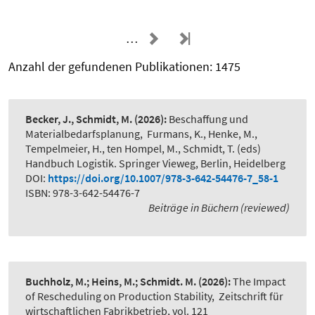
…
Anzahl der gefundenen Publikationen: 1475
Becker, J., Schmidt, M.
(2026):
Beschaffung und
Materialbedarfsplanung
,
Furmans, K., Henke, M.,
Tempelmeier, H., ten Hompel, M., Schmidt, T. (eds)
Handbuch Logistik. Springer Vieweg, Berlin, Heidelberg
DOI:
https://doi.org/10.1007/978-3-642-54476-7_58-1
ISBN: 978-3-642-54476-7
Beiträge in Büchern (reviewed)
Buchholz, M.; Heins, M.; Schmidt. M.
(2026):
The Impact
of Rescheduling on Production Stability
,
Zeitschrift für
wirtschaftlichen Fabrikbetrieb, vol. 121