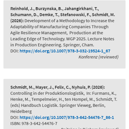
Reinhold, J., Burzynska, B., Jahangirkhani, T.,
Schumann, D., Demke, T., Stefanowski, F., Schmidt, M.
(2026):
Development of a Methodology to Increase the
Adaptability of Manufacturing Companies Through
Agile Resilience Management
,
Production at the
Leading Edge of Technology. WGP 2025. Lecture Notes
in Production Engineering. Springer, Cham.
DOI:
https://doi.org/10.1007/978-3-032-19524-1_67
Konferenz (reviewed)
Schmidt, M., Mayer, J., Felix, C., Nyhuis, P.
(2026):
Controlling in der Produktionslogistik
,
In: Furmans, K.,
Henke, M., Tempelmeier, H., ten Hompel, M., Schmidt, T.
(eds) Handbuch Logistik. Springer Vieweg, Berlin,
Heidelberg
DOI:
https://doi.org/10.1007/978-3-642-54476-7_86-1
ISBN: 978-3-642-54476-7