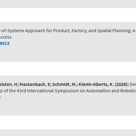
of-Systems Approach for Product, Factory, and Spatial Planning:
Access
79613
Leisten, H; Mackenbach, S; Schmidt, M.; Klemt-Alberts, K.
(2026):
De
s of the 43rd International Symposium on Automation and Robotic
8