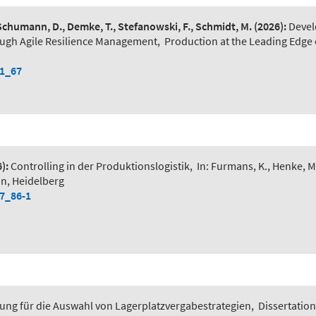
 Schumann, D., Demke, T., Stefanowski, F., Schmidt, M.
(2026):
Devel
ough Agile Resilience Management
,
Production at the Leading Edge 
-1_67
):
Controlling in der Produktionslogistik
,
In: Furmans, K., Henke, M
in, Heidelberg
-7_86-1
ung für die Auswahl von Lagerplatzvergabestrategien
,
Dissertation