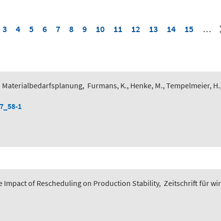
3
4
5
6
7
8
9
10
11
12
13
14
15
…
 Materialbedarfsplanung
,
Furmans, K., Henke, M., Tempelmeier, H.
-7_58-1
 Impact of Rescheduling on Production Stability
,
Zeitschrift für wi