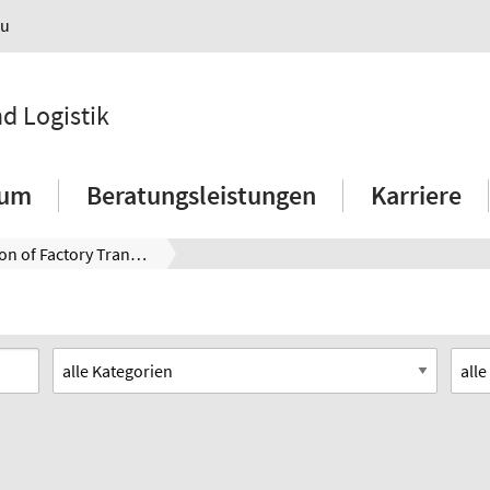
au
nd Logistik
ium
Beratungsleistungen
Karriere
Evaluation of Factory Transformability - a Systematic Approach