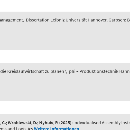
smanagement
,
Dissertation Leibniz Universität Hannover, Garbsen: 
 die Kreislaufwirtschaft zu planen?
,
phi – Produktionstechnik Hannov
, C.; Wroblewski, D.; Nyhuis, P.
(2025):
Individualised Assembly Ins
ems and Logistics
Weitere Informationen