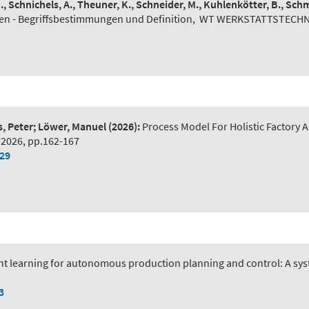
N., Schnichels, A., Theuner, K., Schneider, M., Kuhlenkötter, B., Schm
n - Begriffsbestimmungen und Definition
,
WT WERKSTATTSTECHNIK 
s, Peter; Löwer, Manuel
(2026):
Process Model For Holistic Factory A
 2026, pp.162-167
029
t learning for autonomous production planning and control: A syst
3