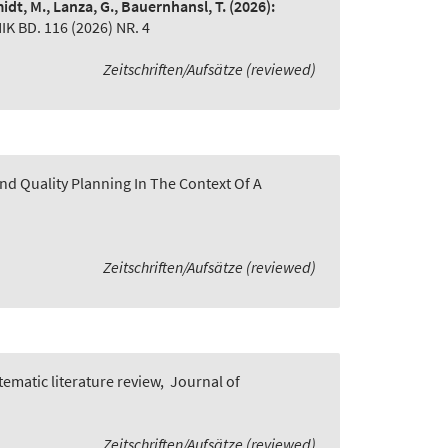
idt, M., Lanza, G., Bauernhansl, T.
(2026):
BD. 116 (2026) NR. 4
Zeitschriften/Aufsätze (reviewed)
nd Quality Planning In The Context Of A
Zeitschriften/Aufsätze (reviewed)
ematic literature review
,
Journal of
Zeitschriften/Aufsätze (reviewed)