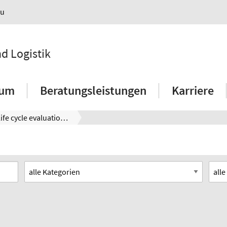
au
nd Logistik
ium
Beratungsleistungen
Karriere
Factory life cycle evaluation through integrated analysis of factory elements