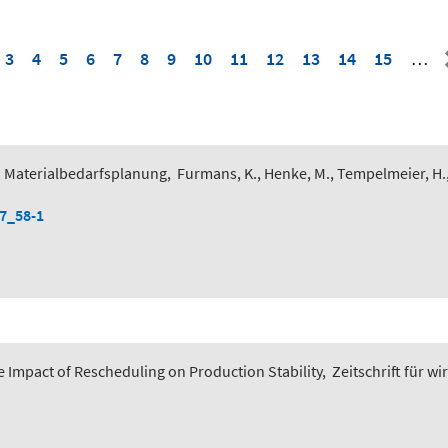
3
4
5
6
7
8
9
10
11
12
13
14
15
…
 Materialbedarfsplanung
,
Furmans, K., Henke, M., Tempelmeier, H.
-7_58-1
 Impact of Rescheduling on Production Stability
,
Zeitschrift für wi