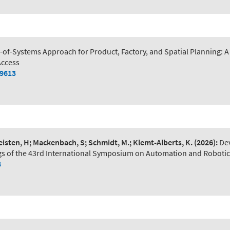
of-Systems Approach for Product, Factory, and Spatial Planning:
Access
79613
Leisten, H; Mackenbach, S; Schmidt, M.; Klemt-Alberts, K.
(2026):
De
s of the 43rd International Symposium on Automation and Robotic
8