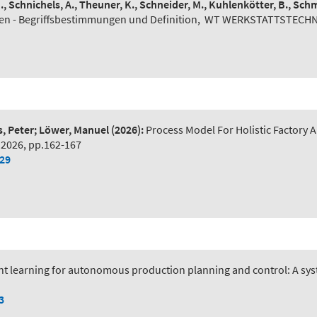
N., Schnichels, A., Theuner, K., Schneider, M., Kuhlenkötter, B., Schm
n - Begriffsbestimmungen und Definition
,
WT WERKSTATTSTECHNIK 
s, Peter; Löwer, Manuel
(2026):
Process Model For Holistic Factory A
 2026, pp.162-167
029
t learning for autonomous production planning and control: A syst
3