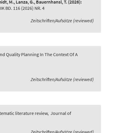
idt, M., Lanza, G., Bauernhansl, T.
(2026):
BD. 116 (2026) NR. 4
Zeitschriften/Aufsätze (reviewed)
nd Quality Planning In The Context Of A
Zeitschriften/Aufsätze (reviewed)
ematic literature review
,
Journal of
Zeitschriften/Aufsätze (reviewed)