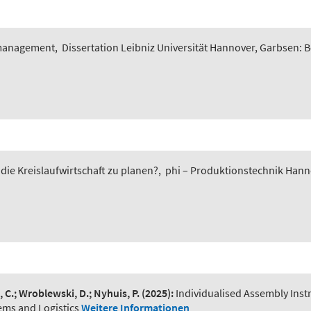
smanagement
,
Dissertation Leibniz Universität Hannover, Garbsen: 
 die Kreislaufwirtschaft zu planen?
,
phi – Produktionstechnik Hannov
, C.; Wroblewski, D.; Nyhuis, P.
(2025):
Individualised Assembly Ins
ems and Logistics
Weitere Informationen