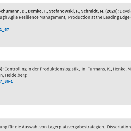
 Schumann, D., Demke, T., Stefanowski, F., Schmidt, M.
(2026):
Devel
ough Agile Resilience Management
,
Production at the Leading Edge 
-1_67
):
Controlling in der Produktionslogistik
,
In: Furmans, K., Henke, M
in, Heidelberg
-7_86-1
ung für die Auswahl von Lagerplatzvergabestrategien
,
Dissertation