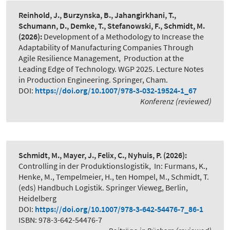
Reinhold, J., Burzynska, B., Jahangirkhani, T.,
Schumann, D., Demke, T., Stefanowski, F., Schmidt, M.
(2026):
Development of a Methodology to Increase the
Adaptability of Manufacturing Companies Through
Agile Resilience Management
,
Production at the
Leading Edge of Technology. WGP 2025. Lecture Notes
in Production Engineering. Springer, Cham.
DOI:
https://doi.org/10.1007/978-3-032-19524-1_67
Konferenz (reviewed)
Schmidt, M., Mayer, J., Felix, C., Nyhuis, P.
(2026):
Controlling in der Produktionslogistik
,
In: Furmans, K.,
Henke, M., Tempelmeier, H., ten Hompel, M., Schmidt, T.
(eds) Handbuch Logistik. Springer Vieweg, Berlin,
Heidelberg
DOI:
https://doi.org/10.1007/978-3-642-54476-7_86-1
ISBN: 978-3-642-54476-7