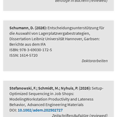
Beiträge in Büchern (reviewed)
Schumann, D.
(2026):
Entscheidungsunterstützung für
die Auswahl von Lagerplatzvergabestrategien
,
Dissertation Leibniz Universität Hannover, Garbsen:
Berichte aus dem IFA
ISBN: 978-3-69030-172-5
ISSN: 1614-5720
Doktorarbeiten
Stefanowski, F.; Schmidt, M.; Nyhuis, P.
(2026):
Setup-
Optimized Sequencing in Job Shops:
ModelingWorkstation Productivity and Lateness
Behavior
,
Advanced Engineering Materials
DOI:
10.1002/adem.202502727
Zeitschriften/Aufsätze (reviewed)