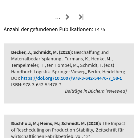
…
Anzahl der gefundenen Publikationen: 1475
Becker, J., Schmidt, M.
(2026):
Beschaffung und
Materialbedarfsplanung
,
Furmans, K., Henke, M.,
Tempelmeier, H., ten Hompel, M., Schmidt, T. (eds)
Handbuch Logistik. Springer Vieweg, Berlin, Heidelberg
DOI:
https://doi.org/10.1007/978-3-642-54476-7_58-1
ISBN: 978-3-642-54476-7
Beiträge in Büchern (reviewed)
Buchholz, M.; Heins, M.; Schmidt. M.
(2026):
The Impact
of Rescheduling on Production Stability
,
Zeitschrift für
wirtschaftlichen Fabrikbetrieb, vol. 121