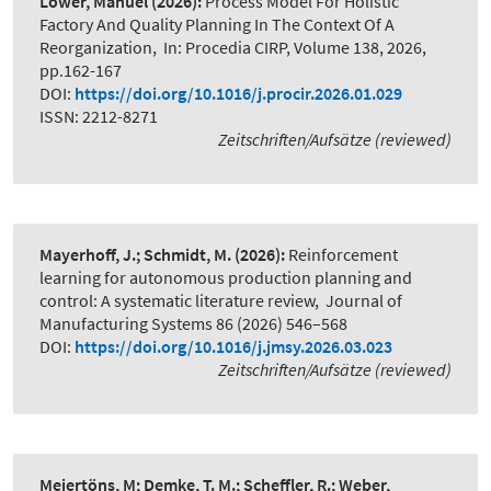
Löwer, Manuel
(2026):
Process Model For Holistic
Factory And Quality Planning In The Context Of A
Reorganization
,
In: Procedia CIRP, Volume 138, 2026,
pp.162-167
DOI:
https://doi.org/10.1016/j.procir.2026.01.029
ISSN: 2212-8271
Zeitschriften/Aufsätze (reviewed)
Mayerhoff, J.; Schmidt, M.
(2026):
Reinforcement
learning for autonomous production planning and
control: A systematic literature review
,
Journal of
Manufacturing Systems 86 (2026) 546–568
DOI:
https://doi.org/10.1016/j.jmsy.2026.03.023
Zeitschriften/Aufsätze (reviewed)
Meiertöns, M; Demke, T. M.; Scheffler, R.; Weber,