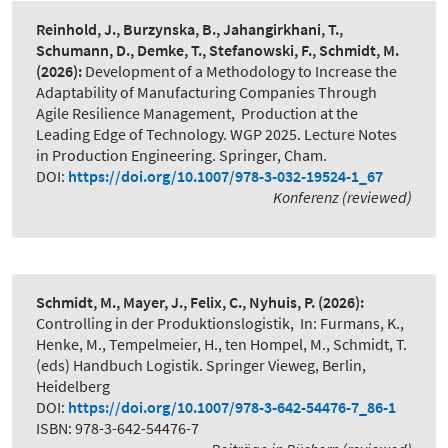
Reinhold, J., Burzynska, B., Jahangirkhani, T.,
Schumann, D., Demke, T., Stefanowski, F., Schmidt, M.
(2026):
Development of a Methodology to Increase the
Adaptability of Manufacturing Companies Through
Agile Resilience Management
,
Production at the
Leading Edge of Technology. WGP 2025. Lecture Notes
in Production Engineering. Springer, Cham.
DOI:
https://doi.org/10.1007/978-3-032-19524-1_67
Konferenz (reviewed)
Schmidt, M., Mayer, J., Felix, C., Nyhuis, P.
(2026):
Controlling in der Produktionslogistik
,
In: Furmans, K.,
Henke, M., Tempelmeier, H., ten Hompel, M., Schmidt, T.
(eds) Handbuch Logistik. Springer Vieweg, Berlin,
Heidelberg
DOI:
https://doi.org/10.1007/978-3-642-54476-7_86-1
ISBN: 978-3-642-54476-7