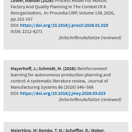
Löwer, Manuel
(2026):
Process Model For Holistic
Factory And Quality Planning In The Context Of A
Reorganization
,
In: Procedia CIRP, Volume 138, 2026,
pp.162-167
DOI:
https://doi.org/10.1016/j.procir.2026.01.029
ISSN: 2212-8271
Zeitschriften/Aufsätze (reviewed)
Mayerhoff, J.; Schmidt, M.
(2026):
Reinforcement
learning for autonomous production planning and
control: A systematic literature review
,
Journal of
Manufacturing Systems 86 (2026) 546–568
DOI:
https://doi.org/10.1016/j.jmsy.2026.03.023
Zeitschriften/Aufsätze (reviewed)
Meiertöns, M; Demke, T. M.; Scheffler, R.; Weber,