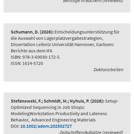
Beiträge in Büchern (reviewed)
Schumann, D.
(2026):
Entscheidungsunterstützung für
die Auswahl von Lagerplatzvergabestrategien
,
Dissertation Leibniz Universität Hannover, Garbsen:
Berichte aus dem IFA
ISBN: 978-3-69030-172-5
ISSN: 1614-5720
Doktorarbeiten
Stefanowski, F.; Schmidt, M.; Nyhuis, P.
(2026):
Setup-
Optimized Sequencing in Job Shops:
ModelingWorkstation Productivity and Lateness
Behavior
,
Advanced Engineering Materials
DOI:
10.1002/adem.202502727
Zeitschriften/Aufsätze (reviewed)