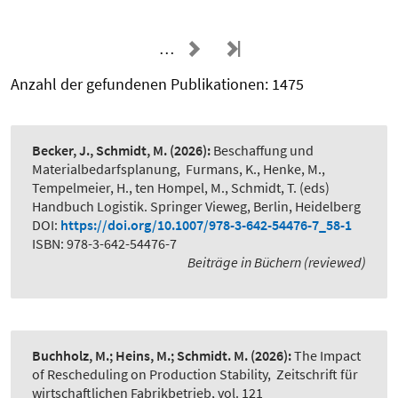
…
Anzahl der gefundenen Publikationen: 1475
Becker, J., Schmidt, M.
(2026):
Beschaffung und
Materialbedarfsplanung
,
Furmans, K., Henke, M.,
Tempelmeier, H., ten Hompel, M., Schmidt, T. (eds)
Handbuch Logistik. Springer Vieweg, Berlin, Heidelberg
DOI:
https://doi.org/10.1007/978-3-642-54476-7_58-1
ISBN: 978-3-642-54476-7
Beiträge in Büchern (reviewed)
Buchholz, M.; Heins, M.; Schmidt. M.
(2026):
The Impact
of Rescheduling on Production Stability
,
Zeitschrift für
wirtschaftlichen Fabrikbetrieb, vol. 121