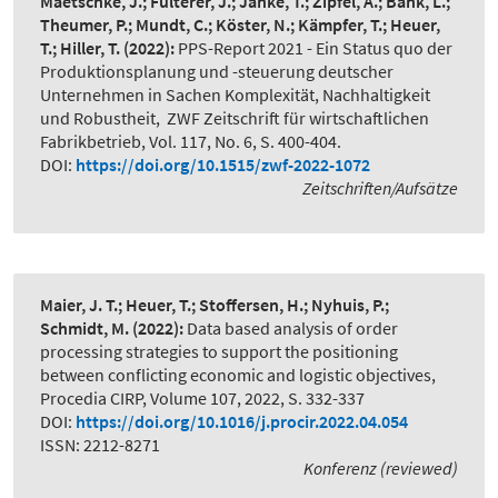
Maetschke, J.; Fulterer, J.; Janke, T.; Zipfel, A.; Bank, L.;
Theumer, P.; Mundt, C.; Köster, N.; Kämpfer, T.; Heuer,
T.; Hiller, T.
(2022):
PPS-Report 2021 - Ein Status quo der
Produktionsplanung und -steuerung deutscher
Unternehmen in Sachen Komplexität, Nachhaltigkeit
und Robustheit
,
ZWF Zeitschrift für wirtschaftlichen
Fabrikbetrieb, Vol. 117, No. 6, S. 400-404.
DOI:
https://doi.org/10.1515/zwf-2022-1072
Zeitschriften/Aufsätze
Maier, J. T.; Heuer, T.; Stoffersen, H.; Nyhuis, P.;
Schmidt, M.
(2022):
Data based analysis of order
processing strategies to support the positioning
between conflicting economic and logistic objectives
,
Procedia CIRP, Volume 107, 2022, S. 332-337
DOI:
https://doi.org/10.1016/j.procir.2022.04.054
ISSN: 2212-8271
Konferenz (reviewed)