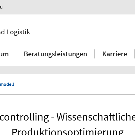
au
nd Logistik
ium
Beratungsleistungen
Karriere
rmodell
ontrolling - Wissenschaftlich
Produktionsoptimierung