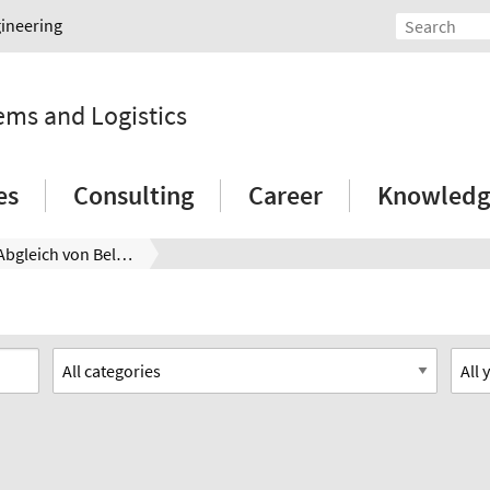
gineering
tems and Logistics
es
Consulting
Career
Knowledg
Zeitlicher Abgleich von Belastungsschwankungen bei der belastungsorientierten Fertigungssteuerung