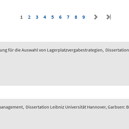
1
2
3
4
5
6
7
8
9
ung für die Auswahl von Lagerplatzvergabestrategien
,
Dissertation
smanagement
,
Dissertation Leibniz Universität Hannover, Garbsen: 