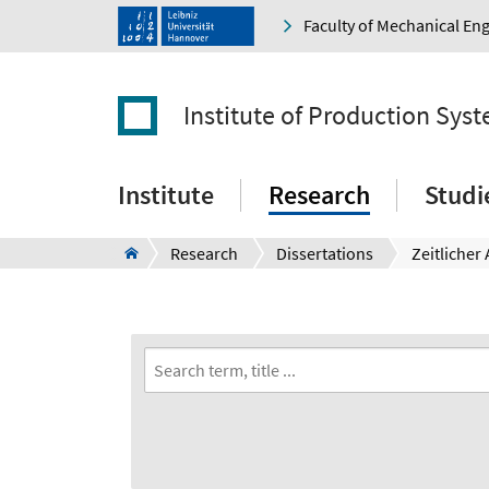
Faculty of Mechanical En
Institute of Production Sys
Institute
Research
Studi
Research
Dissertations