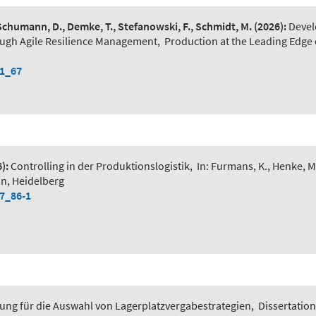
 Schumann, D., Demke, T., Stefanowski, F., Schmidt, M.
(2026):
Devel
ough Agile Resilience Management
,
Production at the Leading Edge 
-1_67
):
Controlling in der Produktionslogistik
,
In: Furmans, K., Henke, M
in, Heidelberg
-7_86-1
ung für die Auswahl von Lagerplatzvergabestrategien
,
Dissertation