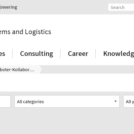
gineering
tems and Logistics
es
Consulting
Career
Knowledg
Mensch-Roboter-Kollaboration in der Produktion