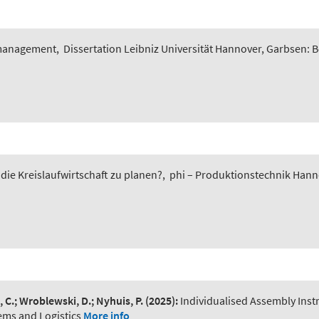
smanagement
,
Dissertation Leibniz Universität Hannover, Garbsen: 
 die Kreislaufwirtschaft zu planen?
,
phi – Produktionstechnik Hannov
, C.; Wroblewski, D.; Nyhuis, P.
(2025):
Individualised Assembly Ins
ems and Logistics
More info