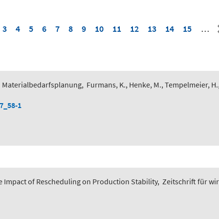
3
4
5
6
7
8
9
10
11
12
13
14
15
…
 Materialbedarfsplanung
,
Furmans, K., Henke, M., Tempelmeier, H.
-7_58-1
 Impact of Rescheduling on Production Stability
,
Zeitschrift für wi