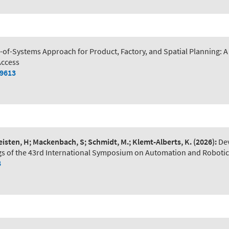
of-Systems Approach for Product, Factory, and Spatial Planning:
Access
79613
Leisten, H; Mackenbach, S; Schmidt, M.; Klemt-Alberts, K.
(2026):
De
s of the 43rd International Symposium on Automation and Robotic
8