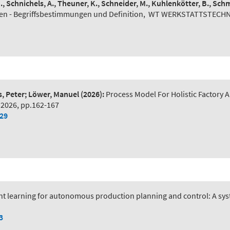
N., Schnichels, A., Theuner, K., Schneider, M., Kuhlenkötter, B., Schm
n - Begriffsbestimmungen und Definition
,
WT WERKSTATTSTECHNIK 
s, Peter; Löwer, Manuel
(2026):
Process Model For Holistic Factory A
 2026, pp.162-167
029
t learning for autonomous production planning and control: A syst
3