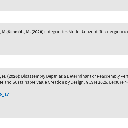
r, M.;Schmidt, M.
(2026):
Integriertes Modellkonzept für energieorie
, M.
(2026):
Disassembly Depth as a Determinant of Reassembly Pe
) Safe and Sustainable Value Creation by Design. GCSM 2025. Lecture 
-5_17