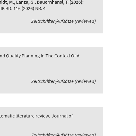
idt, M., Lanza, G., Bauernhansl, T.
(2026):
BD. 116 (2026) NR. 4
Zeitschriften/Aufsätze (reviewed)
nd Quality Planning In The Context Of A
Zeitschriften/Aufsätze (reviewed)
ematic literature review
,
Journal of
Zeitschriften/Aufsätze (reviewed)