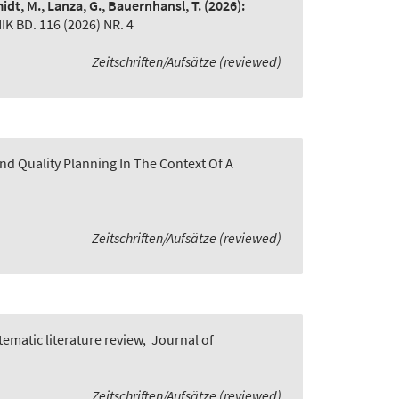
idt, M., Lanza, G., Bauernhansl, T.
(2026):
BD. 116 (2026) NR. 4
Zeitschriften/Aufsätze (reviewed)
nd Quality Planning In The Context Of A
Zeitschriften/Aufsätze (reviewed)
ematic literature review
,
Journal of
Zeitschriften/Aufsätze (reviewed)