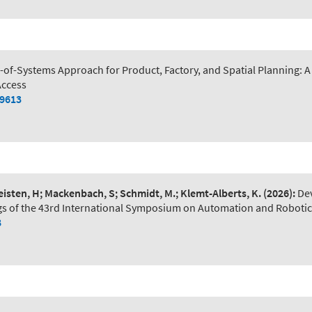
of-Systems Approach for Product, Factory, and Spatial Planning:
Access
79613
Leisten, H; Mackenbach, S; Schmidt, M.; Klemt-Alberts, K.
(2026):
De
s of the 43rd International Symposium on Automation and Robotic
8