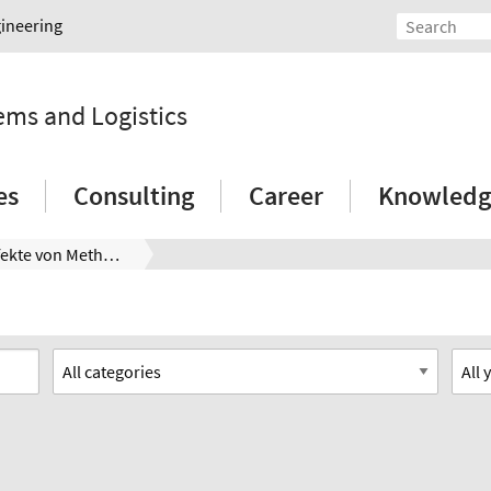
gineering
tems and Logistics
es
Consulting
Career
Knowledg
Synergieeffekte von Methoden besser nutzen - Ansatz zur prozessverbessernden und kompetenzsteigernden Methodenauswahl in produzierenden KMU