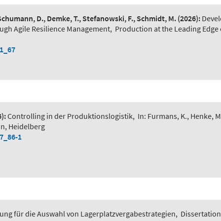
 Schumann, D., Demke, T., Stefanowski, F., Schmidt, M.
(2026):
Devel
ough Agile Resilience Management
,
Production at the Leading Edge 
-1_67
):
Controlling in der Produktionslogistik
,
In: Furmans, K., Henke, M
in, Heidelberg
-7_86-1
ung für die Auswahl von Lagerplatzvergabestrategien
,
Dissertation