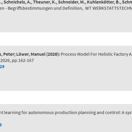
N., Schnichels, A., Theuner, K., Schneider, M., Kuhlenkötter, B., Schm
n - Begriffsbestimmungen und Definition
,
WT WERKSTATTSTECHNIK 
s, Peter; Löwer, Manuel
(2026):
Process Model For Holistic Factory A
 2026, pp.162-167
029
t learning for autonomous production planning and control: A syst
3