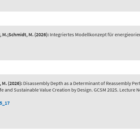
r, M.;Schmidt, M.
(2026):
Integriertes Modellkonzept für energieorie
, M.
(2026):
Disassembly Depth as a Determinant of Reassembly Pe
) Safe and Sustainable Value Creation by Design. GCSM 2025. Lecture 
-5_17