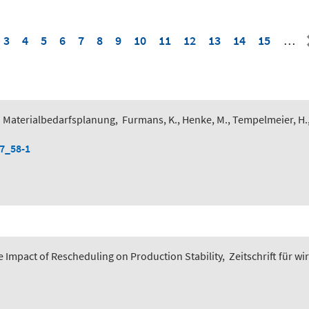
3
4
5
6
7
8
9
10
11
12
13
14
15
…
 Materialbedarfsplanung
,
Furmans, K., Henke, M., Tempelmeier, H.
-7_58-1
 Impact of Rescheduling on Production Stability
,
Zeitschrift für wi