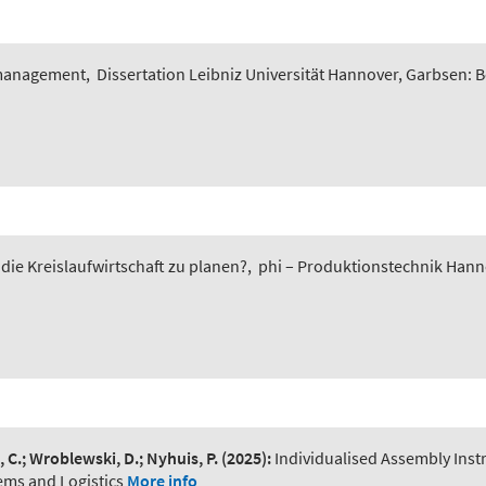
smanagement
,
Dissertation Leibniz Universität Hannover, Garbsen: 
 die Kreislaufwirtschaft zu planen?
,
phi – Produktionstechnik Hannov
, C.; Wroblewski, D.; Nyhuis, P.
(2025):
Individualised Assembly Ins
ems and Logistics
More info