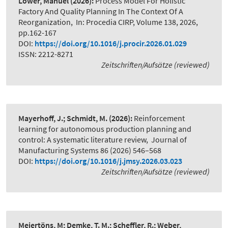
Löwer, Manuel
(2026):
Process Model For Holistic
Factory And Quality Planning In The Context Of A
Reorganization
,
In: Procedia CIRP, Volume 138, 2026,
pp.162-167
DOI:
https://doi.org/10.1016/j.procir.2026.01.029
ISSN: 2212-8271
Zeitschriften/Aufsätze (reviewed)
Mayerhoff, J.; Schmidt, M.
(2026):
Reinforcement
learning for autonomous production planning and
control: A systematic literature review
,
Journal of
Manufacturing Systems 86 (2026) 546–568
DOI:
https://doi.org/10.1016/j.jmsy.2026.03.023
Zeitschriften/Aufsätze (reviewed)
Meiertöns, M; Demke, T. M.; Scheffler, R.; Weber,