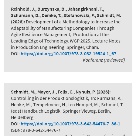
Reinhold, J., Burzynska, B., Jahangirkhani, T.,
Schumann, D., Demke, T., Stefanowski, F., Schmidt, M.
(2026):
Development of a Methodology to Increase the
Adaptability of Manufacturing Companies Through
Agile Resilience Management
,
Production at the
Leading Edge of Technology. WGP 2025. Lecture Notes
in Production Engineering. Springer, Cham.
DOI:
https://doi.org/10.1007/978-3-032-19524-1_67
Konferenz (reviewed)
Schmidt, M., Mayer, J., Felix, C., Nyhuis, P.
(2026):
Controlling in der Produktionslogistik
,
In: Furmans, K.,
Henke, M., Tempelmeier, H., ten Hompel, M., Schmidt, T.
(eds) Handbuch Logistik. Springer Vieweg, Berlin,
Heidelberg
DOI:
https://doi.org/10.1007/978-3-642-54476-7_86-1
ISBN: 978-3-642-54476-7