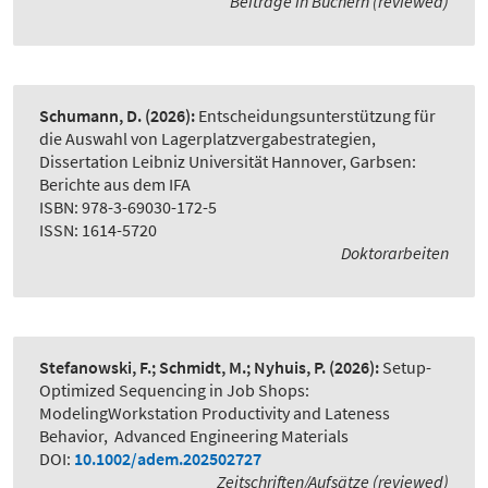
Beiträge in Büchern (reviewed)
Schumann, D.
(2026):
Entscheidungsunterstützung für
die Auswahl von Lagerplatzvergabestrategien
,
Dissertation Leibniz Universität Hannover, Garbsen:
Berichte aus dem IFA
ISBN: 978-3-69030-172-5
ISSN: 1614-5720
Doktorarbeiten
Stefanowski, F.; Schmidt, M.; Nyhuis, P.
(2026):
Setup-
Optimized Sequencing in Job Shops:
ModelingWorkstation Productivity and Lateness
Behavior
,
Advanced Engineering Materials
DOI:
10.1002/adem.202502727
Zeitschriften/Aufsätze (reviewed)