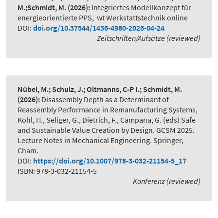
M.;Schmidt, M.
(2026):
Integriertes Modellkonzept für
energieorientierte PPS
,
wt Werkstattstechnik online
DOI:
doi.org/10.37544/1436-4980-2026-04-24
Zeitschriften/Aufsätze (reviewed)
Nübel, M.; Schulz, J.; Oltmanns, C-P I.; Schmidt, M.
(2026):
Disassembly Depth as a Determinant of
Reassembly Performance in Remanufacturing Systems
,
Kohl, H., Seliger, G., Dietrich, F., Campana, G. (eds) Safe
and Sustainable Value Creation by Design. GCSM 2025.
Lecture Notes in Mechanical Engineering. Springer,
Cham.
DOI:
https://doi.org/10.1007/978-3-032-21154-5_17
ISBN: 978-3-032-21154-5
Konferenz (reviewed)