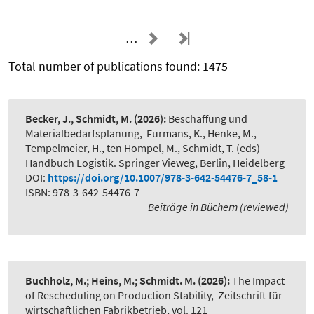
…
Total number of publications found: 1475
Becker, J., Schmidt, M.
(2026):
Beschaffung und
Materialbedarfsplanung
,
Furmans, K., Henke, M.,
Tempelmeier, H., ten Hompel, M., Schmidt, T. (eds)
Handbuch Logistik. Springer Vieweg, Berlin, Heidelberg
DOI:
https://doi.org/10.1007/978-3-642-54476-7_58-1
ISBN: 978-3-642-54476-7
Beiträge in Büchern (reviewed)
Buchholz, M.; Heins, M.; Schmidt. M.
(2026):
The Impact
of Rescheduling on Production Stability
,
Zeitschrift für
wirtschaftlichen Fabrikbetrieb, vol. 121